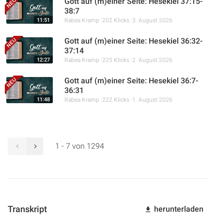
Gott auf (m)einer Seite: Hesekiel 37:15-
38:7
11:51
Rabea Kramp
202 Klicks
3. August 2026
Gott auf (m)einer Seite: Hesekiel 36:32-
37:14
12:27
Rabea Kramp
225 Klicks
2. August 2026
Gott auf (m)einer Seite: Hesekiel 36:7-
36:31
11:48
Rabea Kramp
222 Klicks
1. August 2026
1 - 7 von 1294
Transkript
herunterladen