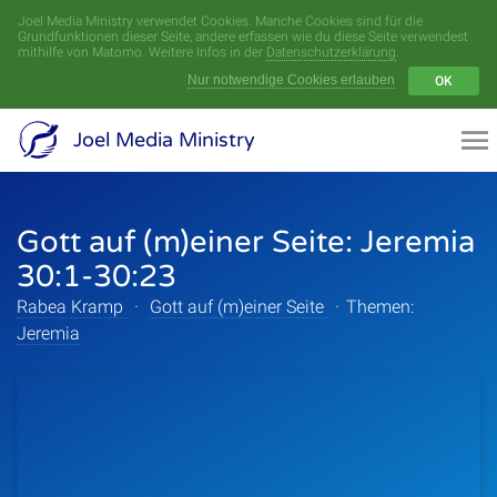
Joel Media Ministry verwendet Cookies. Manche Cookies sind für die
Menü
Grundfunktionen dieser Seite, andere erfassen wie du diese Seite verwendest
mithilfe von Matomo. Weitere Infos in der
Datenschutzerklärung
.
Nur notwendige Cookies erlauben
OK
Videoarchiv
Joel Media Ministry
Aufnahmen
Gott auf (m)einer Seite: Jeremia
Serien
30:1-30:23
Sprecher
Rabea Kramp
·
Gott auf (m)einer Seite
·
Themen:
Jeremia
Themen
Startseite