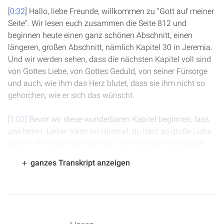
[
0:32
] Hallo, liebe Freunde, willkommen zu "Gott auf meiner
Seite". Wir lesen euch zusammen die Seite 812 und
beginnen heute einen ganz schönen Abschnitt, einen
längeren, großen Abschnitt, nämlich Kapitel 30 in Jeremia.
Und wir werden sehen, dass die nächsten Kapitel voll sind
von Gottes Liebe, von Gottes Geduld, von seiner Fürsorge
und auch, wie ihm das Herz blutet, dass sie ihm nicht so
gehorchen, wie er sich das wünscht.
[
1:02
] Bevor wir diese wunderbaren Kapitel beginnen, lass
uns beten. Lieber Vater im Himmel, du hast so große Liebe
zu uns. Die Bibel sagt, Gott ist Liebe, und das ist wirklich
so. Und das wollen wir heute sehen in deinem Wort und
ganzes Transkript anzeigen
lass es uns auch ganz in Fleisch und Blut übergehen,
damit wir auch jeden Tag aus deinem Wort und aus der
Liebe leben. Amen.
[
1:18
] Kapitel 30, ab Vers 1. Und hier geht es um die