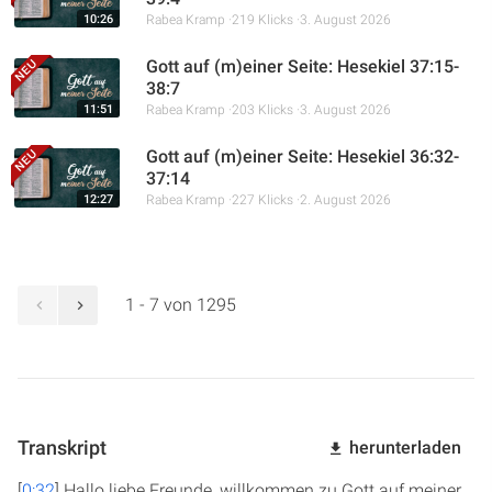
10:26
Rabea Kramp
219 Klicks
3. August 2026
Gott auf (m)einer Seite: Hesekiel 37:15-
38:7
11:51
Rabea Kramp
203 Klicks
3. August 2026
Gott auf (m)einer Seite: Hesekiel 36:32-
37:14
12:27
Rabea Kramp
227 Klicks
2. August 2026
1 - 7 von 1295
Transkript
herunterladen
[
0:32
] Hallo liebe Freunde, willkommen zu Gott auf meiner