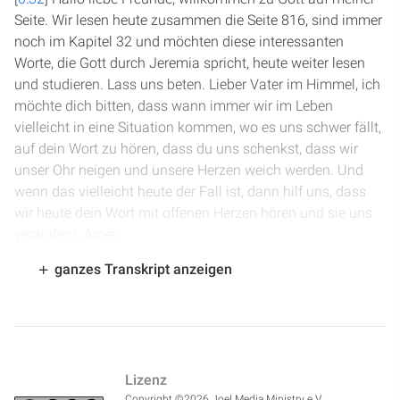
Seite. Wir lesen heute zusammen die Seite 816, sind immer
noch im Kapitel 32 und möchten diese interessanten
Worte, die Gott durch Jeremia spricht, heute weiter lesen
und studieren. Lass uns beten. Lieber Vater im Himmel, ich
möchte dich bitten, dass wann immer wir im Leben
vielleicht in eine Situation kommen, wo es uns schwer fällt,
auf dein Wort zu hören, dass du uns schenkst, dass wir
unser Ohr neigen und unsere Herzen weich werden. Und
wenn das vielleicht heute der Fall ist, dann hilf uns, dass
wir heute dein Wort mit offenen Herzen hören und sie uns
verändern. Amen.
ganzes Transkript anzeigen
[
1:12
] Wir beginnen in Vers 26 von Kapitel 32. Da erging
das Wort des Herrn an Jeremia folgendermaßen: Siehe, ich
bin der Herr, bin der Gott alles Fleisches. Sollte mir
irgendetwas unmöglich sein? Das ist so die Antwort, die
Gott hier gibt. Zehn Verse vorher hat Jeremia eine Frage
Lizenz
gestellt in Vers 17. Und hier sagt Gott: Ja, sollte mir etwas
Copyright ©2026 Joel Media Ministry e.V.