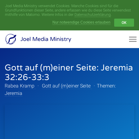
Joel Media Ministry verwendet Cookies. Manche Cookies sind für die
Menü
Grundfunktionen dieser Seite, andere erfassen wie du diese Seite verwendest
mithilfe von Matomo. Weitere Infos in der
Datenschutzerklärung
.
Nur notwendige Cookies erlauben
OK
Videoarchiv
Joel Media Ministry
Aufnahmen
Gott auf (m)einer Seite: Jeremia
Serien
32:26-33:3
Sprecher
Rabea Kramp
·
Gott auf (m)einer Seite
·
Themen:
Jeremia
Themen
Startseite