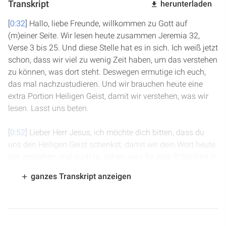
Transkript
herunterladen
[
0:32
] Hallo, liebe Freunde, willkommen zu Gott auf
(m)einer Seite. Wir lesen heute zusammen Jeremia 32,
Verse 3 bis 25. Und diese Stelle hat es in sich. Ich weiß jetzt
schon, dass wir viel zu wenig Zeit haben, um das verstehen
zu können, was dort steht. Deswegen ermutige ich euch,
das mal nachzustudieren. Und wir brauchen heute eine
extra Portion Heiligen Geist, damit wir verstehen, was wir
lesen. Lasst uns beten.
[
0:52
] Lieber Herr Jesus, ich möchte dich bitten, dass du
uns den Heiligen Geist schenkst, damit wir dein Wort heute
gut verstehen und auch ja, sehen, was für eine Schönheit in
deinem Wort begraben liegt. In deinem Namen, Amen.
ganzes Transkript anzeigen
[
1:05
] Wir erinnern uns, gestern haben wir gelesen, dass
Jeremia im Gefängnishof im Palast von König Zedekia
sitzt, ein Jahr vor der Wegführung, nämlich 587 vor