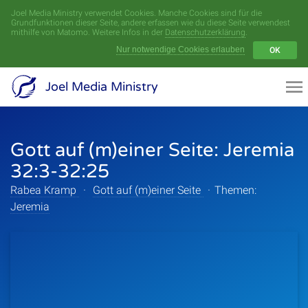
Joel Media Ministry verwendet Cookies. Manche Cookies sind für die
Menü
Grundfunktionen dieser Seite, andere erfassen wie du diese Seite verwendest
mithilfe von Matomo. Weitere Infos in der
Datenschutzerklärung
.
Nur notwendige Cookies erlauben
OK
Videoarchiv
Joel Media Ministry
Aufnahmen
Gott auf (m)einer Seite: Jeremia
Serien
32:3-32:25
Sprecher
Rabea Kramp
·
Gott auf (m)einer Seite
·
Themen:
Jeremia
Themen
Startseite