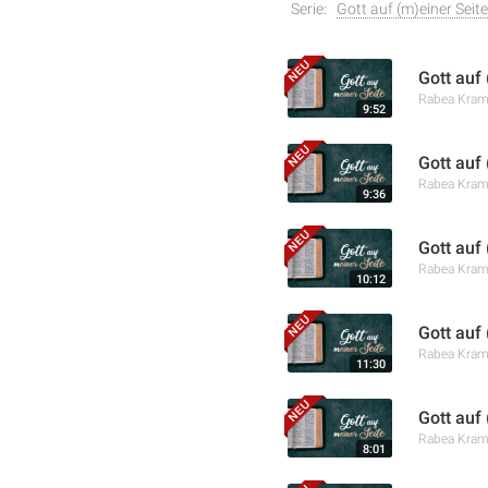
Serie:
Gott auf (m)einer Seite
Gott auf 
Rabea Kra
9:52
Gott auf
Rabea Kra
9:36
Gott auf
Rabea Kra
10:12
Gott auf
Rabea Kra
11:30
Gott auf
Rabea Kra
8:01