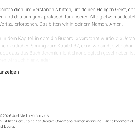
öchten dich um Verständnis bitten, um deinen Heiligen Geist, dam
en und das uns ganz praktisch für unseren Alltag etwas bedeutet 
ort zu erforschen. Das bitten wir in deinem Namen. Amen.
rn in dem Kapitel, in dem die Buchrolle verbrannt wurde, die Jer
inen zeitlichen Sprung zum Kapitel 37, denn wir sind jetzt schon 
agt, dass das Buch Jeremia nicht chronologisch geschrieben ist
en wir auch hier wieder.
 anzeigen
atte so ein Josias regierte als König anstelle Jojachins, des Soh
von Babel, hatte ihn zum König über das Land Juda gemacht. A
 nachdem Jojachin gestorben war. Aber weder er, also Zedekia, 
n auf die Worte des Herrn, die er durch den Propheten Jeremia g
pfänglich für die Prophetie.
©2026 Joel Media Ministry e.V.
ekia sandte Jehukal, den Sohn Schelemjas, und den Priester Ze
k ist lizenziert unter einer Creative Commons Namensnennung - Nicht kommerziell 
n: "Bete doch für uns zum Herrn, unserem Gott."
al Lizenz.