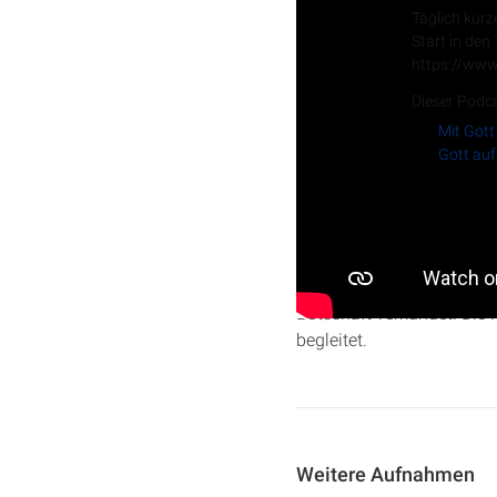
Täglich kurz
Start in den
https://www
Dieser Podca
Mit Gott
Gott auf
In dieser Predigt geht Ra
Jerusalems unter König Z
Botschaft verkündet. Die 
begleitet.
Weitere Aufnahmen