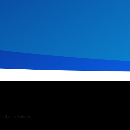
 2026
229
Klicks
Download
 teil eines Podcasts
 Andachten