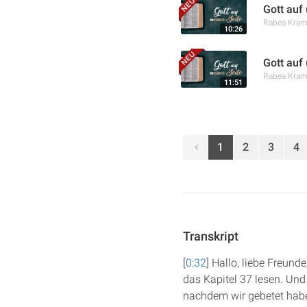
Gott auf 
Rabea Kra
10:26
Gott auf
Rabea Kra
11:51
1
2
3
4
Transkript
[
0:32
] Hallo, liebe Freun
das Kapitel 37 lesen. Und
nachdem wir gebetet hab