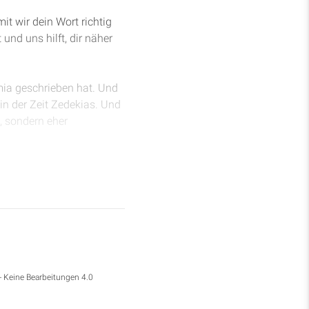
it wir dein Wort richtig
und uns hilft, dir näher
emia geschrieben hat. Und
in der Zeit Zedekias. Und
, sondern eher
nes Jojakims, denn
lso Zedekia wurde von
noch seine Knechte, noch
eredet hätte. Also
phanja zu dem Propheten
- Keine Bearbeitungen 4.0