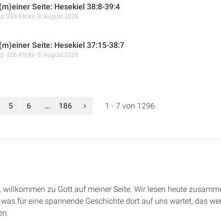
(m)einer Seite: Hesekiel 38:8-39:4
mp
224 Klicks
3. August 2026
 (m)einer Seite: Hesekiel 37:15-38:7
mp
206 Klicks
3. August 2026
5
6
...
186
1 - 7 von 1296
de, willkommen zu Gott auf meiner Seite. Wir lesen heute zusam
 was für eine spannende Geschichte dort auf uns wartet, das wer
en.