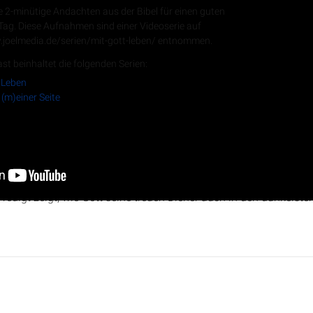
e 2-minütige Andachten aus der Bibel für einen guten
 Tag. Diese Aufnahmen sind einer Videoserie auf
.joelmedia.de/serien/mit-gott-leben/ entnommen.
RSS-Feed
st beinhaltet die folgenden Serien:
 Leben
 (m)einer Seite
bea Kramp auf Jeremia Kapitel 37 und 38 ein. Sie beleuchtet die 
edekia und die Rolle des Propheten Jeremia, der trotz Widersta
Predigt zeigt, wie Gott seine treuen Diener auch in den dunkelst