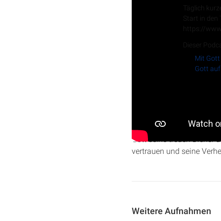
Täglich kurz
Start in den
https://www
Dieser Podca
Mit Gott
Gott auf
In dieser Predigt werden 
Schicksal des Propheten J
Gott seine treuen Diener 
vertrauen und seine Verh
Weitere Aufnahmen