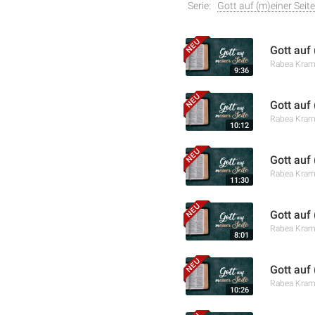
Serie:
Gott auf (m)einer Seite
Gott auf
Rabea Kra
9:36
Gott auf
Rabea Kra
10:12
Gott auf
Rabea Kra
11:30
Gott auf
Rabea Kra
8:01
Gott auf 
Rabea Kra
10:26