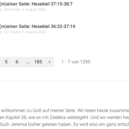
 (m)einer Seite: Hesekiel 37:15-38:7
mp
204 Klicks
3. August 2026
 (m)einer Seite: Hesekiel 36:32-37:14
mp
227 Klicks
2. August 2026
5
6
...
185
1 - 7 von 1295
e, willkommen zu Gott auf meiner Seite. Wir lesen heute zusamm
n Kapitel 38, wie es mit Zedekia weitergeht. Und wir werden heut
 Buch Jeremia bisher gelesen haben. Es wird also ein ganz ents