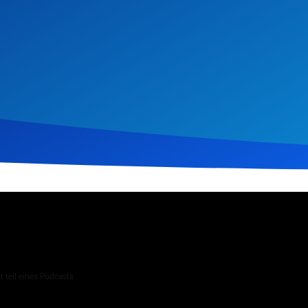
 2026
216
Klicks
Download
 teil eines Podcasts
 Andachten