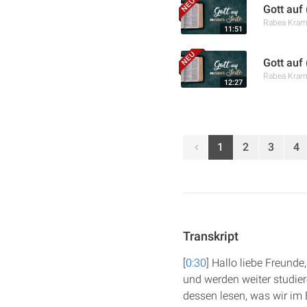
Gott auf
Rabea Kra
11:51
Gott auf
Rabea Kra
12:27
1
2
3
4
Transkript
[
0:30
] Hallo liebe Freund
und werden weiter studiere
dessen lesen, was wir im