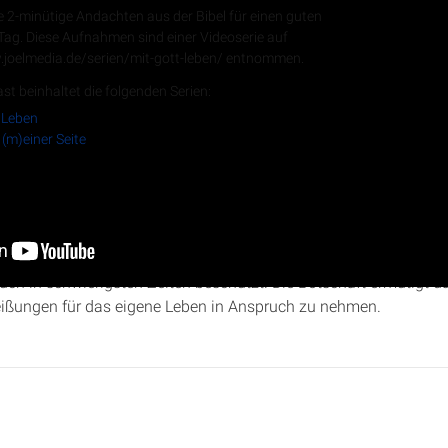
e 2-minütige Andachten aus der Bibel für einen guten
 Tag. Diese Aufnahmen sind einer Videoserie auf
.joelmedia.de/serien/mit-gott-leben/ entnommen.
RSS-Feed
st beinhaltet die folgenden Serien:
 Leben
 (m)einer Seite
die Ereignisse aus
Jeremia 38
:24-39:14 beleuchtet, die die Erob
eremia beschreiben. Es wird gezeigt, wie sich biblische Prophez
auch in schwierigsten Zeiten beschützt. Die Botschaft ermutigt d
eißungen für das eigene Leben in Anspruch zu nehmen.