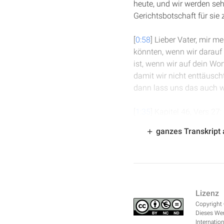
heute, und wir werden seh
Gerichtsbotschaft für sie 
[
0:58
] Lieber Vater, mir me
könnten, wenn wir darauf 
ist, wenn wir auf dein Wor
damit wir nicht enttäuscht
dann lass uns das auch 
[
1:35
] Kapitel 46, Vers 27
siehe, ich rette dich vo
ganzes Transkript
heimkehren, ruhig und sic
spricht Herr, "denn ich bin
machen. Dir aber werde i
kann ich dich nicht lassen
Lizenz
[
2:14
] Diese zwei Verse si
Copyright 
gesündigt, ihr habt den G
Dieses Wer
ungeschoren davonkommen 
Internation