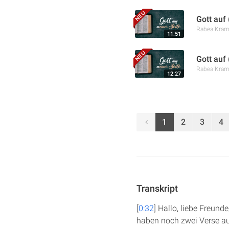
Gott auf
Rabea Kra
11:51
Gott auf
Rabea Kra
12:27
1
2
3
4
Transkript
[
0:32
] Hallo, liebe Freun
haben noch zwei Verse au