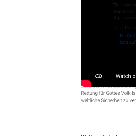
Täglich kurz
Start in den
https://www
Dieser Podca
Mit Gott
Gott auf
In dieser Predigt werden d
prophetischen Botschaften
bevorstehende Zerstörung
Rettung für Gottes Volk Is
weltliche Sicherheit zu ve