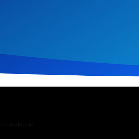
 2026
245
Klicks
Download
 teil eines Podcasts
 Andachten