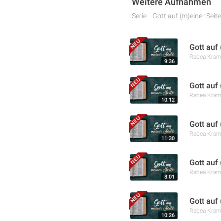
Weitere Aufnahmen
Serie:
Gott auf (m)einer Seite
Gott auf
Rabea Kra
9:36
Gott auf
Rabea Kra
10:12
Gott auf
Rabea Kra
11:30
Gott auf
Rabea Kra
8:01
Gott auf 
Rabea Kra
10:26