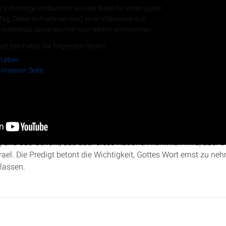
e 2-minütige Andachten aus der Bibel für einen guten
 Tag. Diese Aufnahmen sind einer Videoserie auf
.joelmedia.de/serien/mit-gott-leben/ entnommen.
RSS-Feed
st beinhaltet die folgenden Serien:
 Leben
 (m)einer Seite
ie biblischen Kapitel
Jeremia 46
:27-48:12 beleuchtet. Rabea Kra
 Gottes an die Heidenvölker, insbesondere die Philister und Moab
 und das Gericht, das über diese Nationen kommen wird, aber a
rael. Die Predigt betont die Wichtigkeit, Gottes Wort ernst zu ne
rlassen.