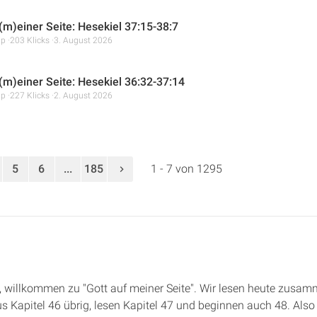
 (m)einer Seite: Hesekiel 37:15-38:7
mp
203 Klicks
3. August 2026
 (m)einer Seite: Hesekiel 36:32-37:14
mp
227 Klicks
2. August 2026
5
6
...
185
1 - 7 von 1295
de, willkommen zu "Gott auf meiner Seite". Wir lesen heute zusam
s Kapitel 46 übrig, lesen Kapitel 47 und beginnen auch 48. Als