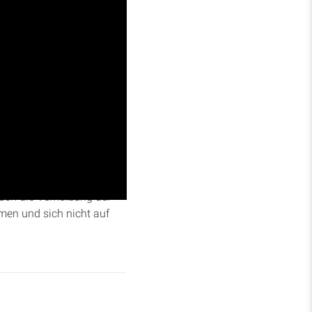
mp erklärt die
iter. Sie thematisiert die
uch die Verheißung der
hmen und sich nicht auf