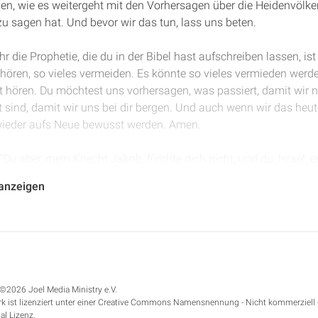
en, wie es weitergeht mit den Vorhersagen über die Heidenvölke
zu sagen hat. Und bevor wir das tun, lass uns beten.
hr die Prophetie, die du in der Bibel hast aufschreiben lassen, ist 
hören, so vieles vermeiden. Es könnte so vieles vermieden wer
t hören. Du möchtest uns vorhersagen, was passiert, damit wir nic
 sind, damit wir uns bei dir bergen. Und auch wenn wir das heute
wieder aufs Neue bewusst werden. Amen.
: "Du aber, mein Knecht Jakob, fürchte dich nicht, und du, Israel, 
n fernem Land und deine Nachkommen aus dem Land ihrer Gefang
 anzeigen
her wohnen, und niemand wird ihn aufschrecken. Fürchte dich n
 mit dir. Denn ich will allen Heidenvölkern, unter die ich dich ve
ch nicht ein Ende machen, sondern dich nach dem rechtmäßigen
."
nd ja eine ganz warmherzige Verheißung, die Gott hier seinem Volk
©2026 Joel Media Ministry e.V.
ötzendienst ja betrieben, deswegen muss ich euch strafen. Ich k
k ist lizenziert unter einer Creative Commons Namensnennung - Nicht kommerziell 
lassen. Aber im Gegensatz zu den Heiden, von denen alle ver
al Lizenz.