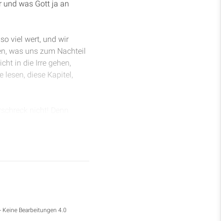
r und was Gott ja an
so viel wert, und wir
den, was uns zum Nachteil
ht in die Irre gehen,
 lesen, diese Kapitel,
erschreck nicht! Denn
enschaft. Und Jakob wird
icht, mein Knecht Jakob",
rstoßen habe, ein Ende
 doch ganz ungestraft
 gibt. Er sagt: "Ihr habt
ann euch nicht ganz
- Keine Bearbeitungen 4.0
loren gehen werden,