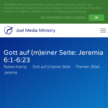
Joel Media Ministry verwendet Cookies. Manche Cookies sind für die
Menü
Grundfunktionen dieser Seite, andere erfassen wie du diese Seite verwendest
mithilfe von Matomo. Weitere Infos in der
Datenschutzerklärung
.
Nur notwendige Cookies erlauben
OK
Videoarchiv
Joel Media Ministry
Aufnahmen
Gott auf (m)einer Seite: Jeremia
Serien
6:1-6:23
Sprecher
Rabea Kramp
·
Gott auf (m)einer Seite
·
Themen:
Bibel
,
Jeremia
Themen
Startseite