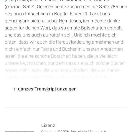
(m)einer Seite". Gelesen heute zusammen die Seite 785 und
beginnen tatsächlich in Kapitel 6, Vers 1. Lasst uns
gemeinsam bieten. Lieber Herr Jesus, ich möchte danke
sagen für deinen Wort, das so ernste Botschaften enthält
und das uns auch aufrütteln soll. Und ich möchte dich
bitten, dass wir auch die Herausforderung annehmen und
nicht einfach nur Texte und Bücher in unseren Andachten
lesen, die eine schöne Botschaft haben, die ja vielleicht
unsere Mut machen, sondern dass sie auch solche Bücher
wären mehr lesen, die uns herausfordern, die uns immer
wieder vor Augen führen, wie wichtig es ist, Sünde zu
bekennen. In deinem Namen.
ganzes Transkript anzeigen
[
1:14
] Der Prophet Jeremia sagt in Kapitel 6, Vers 1: "Ihr
Kinder Benjamins, sammelt euch zur Flucht aus Jerusalem
und stoßt in Tekoa in die Posaune und erhebt ein Zeichen
auf Beth-Kerem, denn Unheil droht von Norden her und ein
Lizenz
großes Verderben." Dieses Unheil von Norden sind die
Copyright ©2026 Joel Media Ministry e.V.