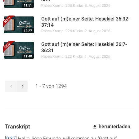
11:51
Rabea Kramp
203 Klicks
3. August 2026
Gott auf (m)einer Seite: Hesekiel 36:32-
37:14
12:27
Rabea Kramp
226 Klicks
2. August 2026
Gott auf (m)einer Seite: Hesekiel 36:7-
36:31
11:48
Rabea Kramp
222 Klicks
1. August 2026
1 - 7 von 1294
Transkript
herunterladen
[
0:32
] Hallo, liebe Freunde, willkommen zu "Gott auf