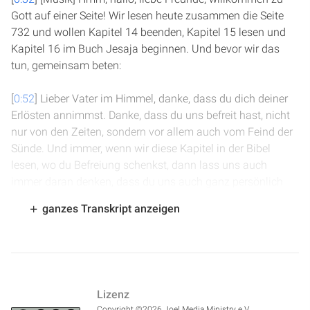
Gott auf einer Seite! Wir lesen heute zusammen die Seite
732 und wollen Kapitel 14 beenden, Kapitel 15 lesen und
Kapitel 16 im Buch Jesaja beginnen. Und bevor wir das
tun, gemeinsam beten:
[
0:52
] Lieber Vater im Himmel, danke, dass du dich deiner
Erlösten annimmst. Danke, dass du uns befreit hast, nicht
nur von den Zeiten, sondern vor allem auch vom Feind der
Sünde. Und immer, wenn wir diese Kapitel in der Bibel
lesen, wo du Befreiung schenkst, dann lass uns auch
immer daran denken, dass du uns auch ganz persönlich
von den Dingen befreist, die uns selber in ganz praktischer
ganzes Transkript anzeigen
Weise gefangen halten. Dass du die Kraft hast, genauso
wie du die Völker bezwungen hast, kannst du in uns die
Sünde bezwingen. Dafür danken wir dir.
[
1:25
] Wir beginnen in Vers 30 in Kapitel 14. Wir sind immer
Lizenz
noch in der Weissagung gegen die Philister. Und die
Copyright ©2026 Joel Media Ministry e.V.