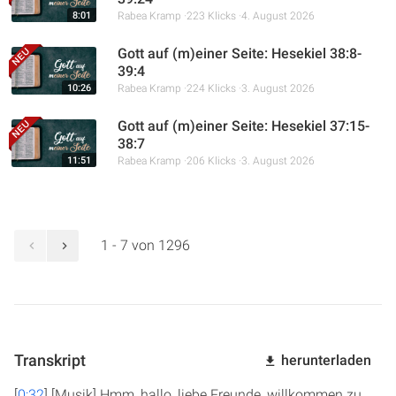
8:01
Rabea Kramp
223 Klicks
4. August 2026
Gott auf (m)einer Seite: Hesekiel 38:8-
39:4
10:26
Rabea Kramp
224 Klicks
3. August 2026
Gott auf (m)einer Seite: Hesekiel 37:15-
38:7
11:51
Rabea Kramp
206 Klicks
3. August 2026
1 - 7 von 1296
Transkript
herunterladen
[
0:32
] [Musik] Hmm, hallo, liebe Freunde, willkommen zu