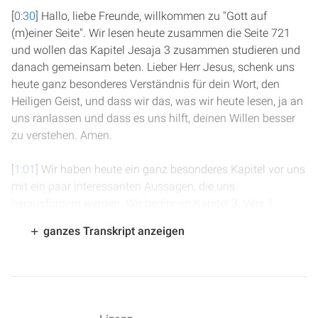
[
0:30
] Hallo, liebe Freunde, willkommen zu "Gott auf
(m)einer Seite". Wir lesen heute zusammen die Seite 721
und wollen das Kapitel Jesaja 3 zusammen studieren und
danach gemeinsam beten. Lieber Herr Jesus, schenk uns
heute ganz besonderes Verständnis für dein Wort, den
Heiligen Geist, und dass wir das, was wir heute lesen, ja an
uns ranlassen und dass es uns hilft, deinen Willen besser
zu verstehen. Amen.
[
1:01
] Wir haben heute ein ganz besonderes Kapitel vor uns
mit ein paar interessanten Aussagen, die uns
herausfordern werden. Wir beginnen Kapitel 3, Vers 1:
"Denn siehe, der Herrscher, der Herr der Heerscharen, nimmt
ganzes Transkript anzeigen
von Jerusalem und Juda Stab und Stütze weg, jede Stütze
an Brot und jede Stütze an Wasser, den Helden und den
Kriegsmann, dem Richter und dem Propheten, den
Wahrsager und den Ältesten, dem Obersten über Fünfzig
und den Hochangesehenen, den Ratgeber samt den