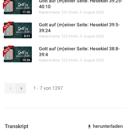
Gott auf (m)einer Seite: Hesekiel 39:25-
40:10
11:30
Rabea Kramp
231 Klicks
5. August 2026
Gott auf (m)einer Seite: Hesekiel 39:5-
39:24
8:01
Rabea Kramp
225 Klicks
4. August 2026
Gott auf (m)einer Seite: Hesekiel 38:8-
39:4
10:26
Rabea Kramp
225 Klicks
3. August 2026
1 - 7 von 1297
Transkript
herunterladen