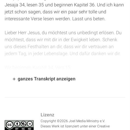
Jesaja 34, lesen 35 und beginnen Kapitel 36. Und ich kann
jetzt schon sagen, dass wir ein paar sehr tolle und
interessante Verse lesen werden. Lasst uns beten.
Lieber Herr Jesus, du möchtest uns unbedingt erlösen. Du
möchtest, dass wir mit dir in der Ewigkeit leben. Schenk
uns dieses Festhalten an dir, dass wir dir vertrauen an
jedem Tag, in jeder Lebenslage. Und dafür danken wir dir.
Wir beginnen Kapitel 34, Vers 15:
„Dort wird die Pfeilschlange nisten und Eier legen, sie
ganzes Transkript anzeigen
ausbrüten und ihre Jungen sammeln unter ihrem Schatten.
Dort werden auch die Geier zusammenkommen, jeder zu
seinem Gesellen. Forscht nach im Buch des Herrn und lest
es! Nicht eines von alledem wird fehlen, zu keinem Wort
wird man die Erfüllung vermissen, denn mein Mund ist's,
Lizenz
der es befohlen, und sein Geist ist's, der sie gesammelt hat.“
Copyright ©2026 Joel Media Ministry e.V.
Dieses Werk ist lizenziert unter einer Creative