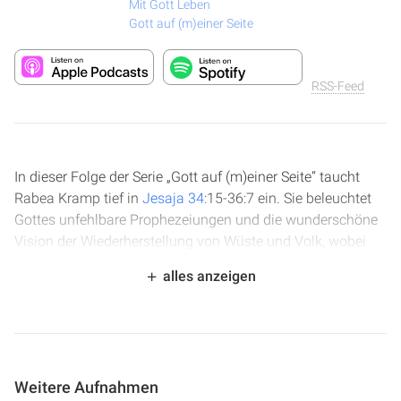
Mit Gott Leben
Gott auf (m)einer Seite
RSS-Feed
In dieser Folge der Serie „Gott auf (m)einer Seite“ taucht
Rabea Kramp tief in
Jesaja 34
:15-36:7 ein. Sie beleuchtet
Gottes unfehlbare Prophezeiungen und die wunderschöne
Vision der Wiederherstellung von Wüste und Volk, wobei
der Weg der Erlösten als heilige Straße beschrieben wird.
alles anzeigen
Anschließend wird der historische Feldzug Sanheribs
gegen Juda und die Verhöhnung Hiskias durch den
Rabschake thematisiert. Eine ermutigende Botschaft über
Gottes Treue in Herausforderungen rundet die Betrachtung
ab.
Weitere Aufnahmen