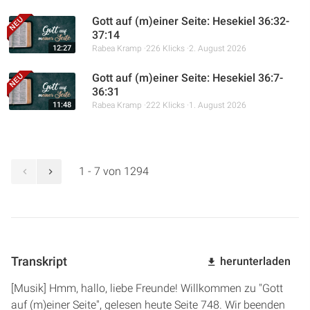
Gott auf (m)einer Seite: Hesekiel 36:32-
37:14
12:27
Rabea Kramp
226 Klicks
2. August 2026
Gott auf (m)einer Seite: Hesekiel 36:7-
36:31
11:48
Rabea Kramp
222 Klicks
1. August 2026
1 - 7 von 1294
Transkript
herunterladen
[Musik] Hmm, hallo, liebe Freunde! Willkommen zu "Gott
auf (m)einer Seite", gelesen heute Seite 748. Wir beenden