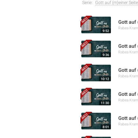
Serie:
Gott auf (m)einer Seite
Gott auf 
Rabea Kra
9:52
Gott auf
Rabea Kra
9:36
Gott auf
Rabea Kra
10:12
Gott auf
Rabea Kra
11:30
Gott auf
Rabea Kra
8:01