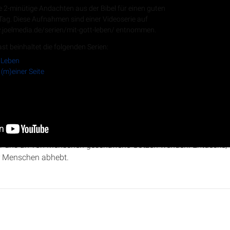
e 2-minütige Andachten aus der Bibel für einen guten
 Tag. Diese Aufnahmen sind einer Videoserie auf
.joelmedia.de/serien/mit-gott-leben/ entnommen.
RSS-Feed
st beinhaltet die folgenden Serien:
 Leben
 (m)einer Seite
Serie „Gott auf (m)einer Seite“ beleuchtet Rabea Kramp die Verse
er Götzenbildner mit der unerschöpflichen Kraft Gottes und hinte
r uns an von Menschen geschaffene Götzen wenden. Entdecke, w
r Menschen abhebt.