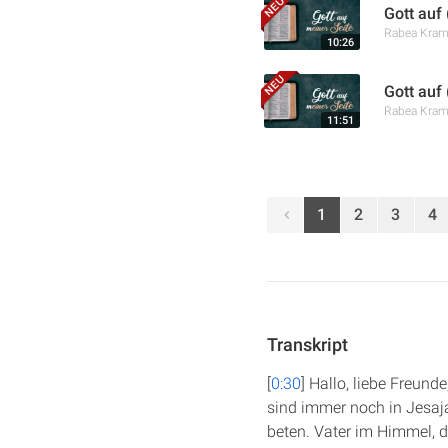
Gott auf 
Rabea Kra
10:26
Gott auf
Rabea Kra
11:51
1
2
3
4
Transkript
[
0:30
] Hallo, liebe Freun
sind immer noch in Jesaj
beten. Vater im Himmel, d