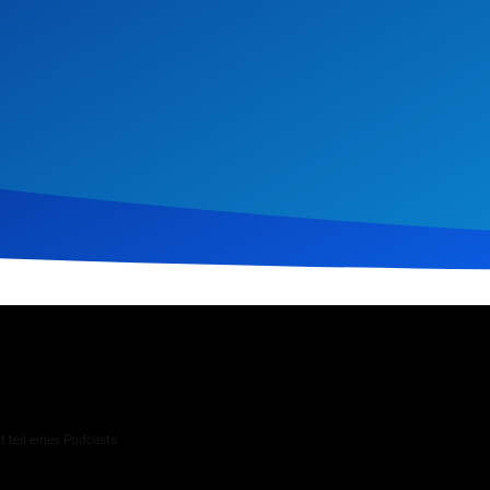
z 2026
231
Klicks
Download
 teil eines Podcasts
 Andachten