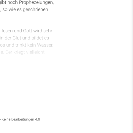
s gibt noch Prophezeiungen,
, so wie es geschrieben
n lesen und Gott wird sehr
n der Glut und bildet es
os und trinkt kein Wasser.
 Der kriegt vielleicht
 ja schon gesehen, aber
ch dann bitte von den
ihnen niederknien? Der
zmesser und umreißt es mit
chen, damit es in einem
r den Bäumen des Waldes.
d, die Zedern, die Eichen,
- Keine Bearbeitungen 4.0