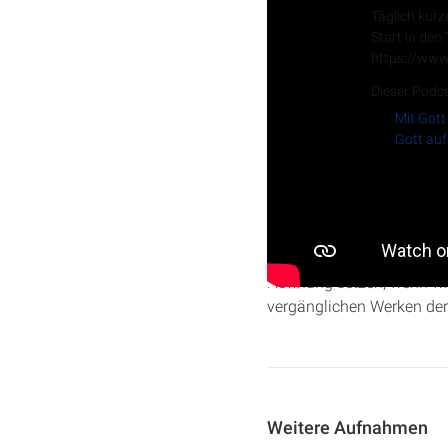
Täglich kurz
Start in den
https://www
Dieser Podca
Mit Gott
Gott auf
In dieser Predigt aus der 
vergleicht die Müdigkeit d
Hoffnung setzen, wenn wi
vergänglichen Werken de
Weitere Aufnahmen