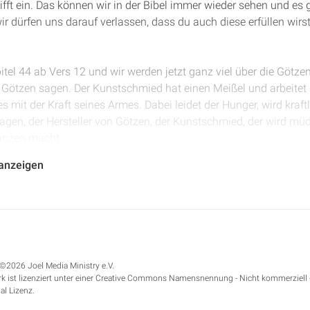
 trifft ein. Das können wir in der Bibel immer wieder sehen und e
r dürfen uns darauf verlassen, dass du auch diese erfüllen wirst
itel 44 ab Vers 12 und wir werden jetzt ganz viel über die Götze
e Götzen sagen. Der Kunstschmied hat einen Meißel und arbeitet i
 mit der Kraft seines Armes. Dabei leidet der Hunger, wird kraftl
sagen, der Hersteller von Götzen, der Kunstschmied, der wird müde.
anzen macht.
 anzeigen
en, ich bin ein Gott, der nicht müde wird. Das haben wir nicht so
 von eurem Götzen, der wird müde, der ermattet. Was wollt ihr eu
 müden Menschen gemacht worden sind und warum wollt ihr vor 
Messe, er zeichnet es ab mit dem Stift, bearbeitet es mit Schnit
es nach dem Bildnis eines Mannes, nach der Schönheit des Mens
ch Zedern und nimmt eine steile Eiche und wählt sich aus unte
©2026 Joel Media Ministry e.V.
d der Regen macht sie groß. Diese Bäume, die hier aufgezählt sin
k ist lizenziert unter einer Creative Commons Namensnennung - Nicht kommerziell 
 kräftige, bedeutende Bäume.
al Lizenz.