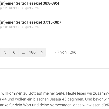
(m)einer Seite: Hesekiel 38:8-39:4
mp
223 Klicks
3. August 2026
 (m)einer Seite: Hesekiel 37:15-38:7
mp
206 Klicks
3. August 2026
5
6
...
186
1 - 7 von 1296
de, willkommen zu Gott auf meiner Seite. Heute lesen wir zusamm
a 44 und wollen ein bisschen Jesaja 45 beginnen. Und bevor wi
anke für dein Wort und deine Vorhersagen, dass wir wissen dürf