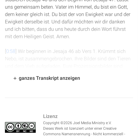
uns gemeinsam beten. Vater im Himmel, du bist ein Gott,
dem keiner gleich ist. Du bist der von Ewigkeit war und der
Ewigkeit derselbe ist. Und dafür möchten wir dir danken
und ich bitten, dass du uns heute durch dein Wort führst
mit dem Heiligen Geist. Amen.
[
0:58
] Wir beginnen in Jesaja 46 ab Vers 1. Krümmt sich
Nebo, ist zusammengebrochen. Ihre Bilder sind den Tieren
und dem Vieh aufgeladen. Eure Prozessionsbilder sind
ihnen zur schweren Last geworden, eine Bürde für das
ganzes Transkript anzeigen
Erschöpfte. Dieser erste Vers hat es schon in sich. Was
meint Bel? Bekommt von dem Wort Baal. Baal heißt
eigentlich Herr, aber es steht hier natürlich bei den
Babyloniern für den Gott Marduk, der so der höchste Gott
für die Babylonier war, der Hauptgott. Und wir finden den
Lizenz
Namen Baal auch in vielen Namen und auch dem Wort
Copyright ©2026 Joel Media Ministry e.V.
Nebo. Nebo ist der Sohn Marduks und damit ja auch ein
Dieses Werk ist lizenziert unter einer Creative
populärer Gott gewesen. Dem Wort Nebo finden wir in
Commons Namensnennung - Nicht kommerziell -