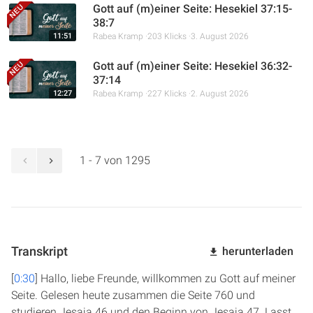
Gott auf (m)einer Seite: Hesekiel 37:15-
38:7
11:51
Rabea Kramp
203 Klicks
3. August 2026
Gott auf (m)einer Seite: Hesekiel 36:32-
37:14
12:27
Rabea Kramp
227 Klicks
2. August 2026
1 - 7 von 1295
Transkript
herunterladen
[
0:30
] Hallo, liebe Freunde, willkommen zu Gott auf meiner
Seite. Gelesen heute zusammen die Seite 760 und
studieren Jesaja 46 und den Beginn von Jesaja 47. Lasst