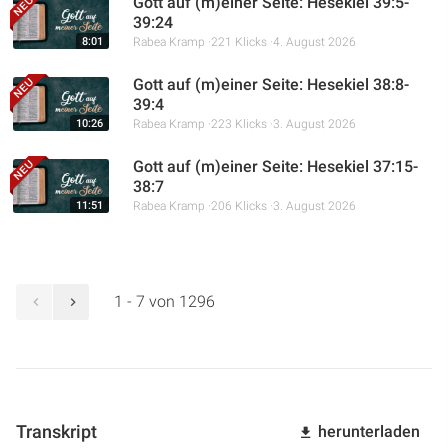
Gott auf (m)einer Seite: Hesekiel 39:5-
39:24
8:01
Rabea Kramp
221 Klicks
4. August 2026
Gott auf (m)einer Seite: Hesekiel 38:8-
39:4
10:26
Rabea Kramp
223 Klicks
3. August 2026
Gott auf (m)einer Seite: Hesekiel 37:15-
38:7
11:51
Rabea Kramp
206 Klicks
3. August 2026
1 - 7 von 1296
Transkript
herunterladen