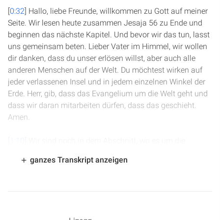
[
0:32
] Hallo, liebe Freunde, willkommen zu Gott auf meiner
Seite. Wir lesen heute zusammen Jesaja 56 zu Ende und
beginnen das nächste Kapitel. Und bevor wir das tun, lasst
uns gemeinsam beten. Lieber Vater im Himmel, wir wollen
dir danken, dass du unser erlösen willst, aber auch alle
anderen Menschen auf der Welt. Du möchtest wirken auf
jeder verlassenen Insel und in jedem einzelnen Winkel der
Erde. Herr, gib, dass das Evangelium um die Welt geht und
dass wir daran mitarbeiten dürfen, dass das geschieht.
Amen.
[
1:10
] Wir sind noch in dem Abschnitt, wo es um die
Ermahnungen an das Volk Gottes geht und auch um die
ganzes Transkript anzeigen
Fremdlinge, die sich Gott nahen und denen sich Gott naht.
Und so geht es weiter in Vers 4, wo es heißt: „Denn so
spricht der Herr: Den Verschiedenen, die meine Sabbat
halten und erwähnen, was mir gefällt und an meinem Bund
festhalten, denen will ich in meinem Haus und in meinen