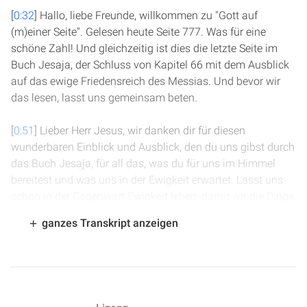
[
0:32
] Hallo, liebe Freunde, willkommen zu "Gott auf
(m)einer Seite". Gelesen heute Seite 777. Was für eine
schöne Zahl! Und gleichzeitig ist dies die letzte Seite im
Buch Jesaja, der Schluss von Kapitel 66 mit dem Ausblick
auf das ewige Friedensreich des Messias. Und bevor wir
das lesen, lasst uns gemeinsam beten.
[
0:51
] Lieber Herr Jesus, wir danken dir für diesen
wunderbaren Einblick und Ausblick, den du uns gibst durch
das Buch Jesaja, für all das, was du für uns im Himmel
bereitest und was uns in der Ewigkeit erwartet. Lasst uns
schon in der Gegenwart Ewigkeit leben, damit wir die Dinge,
die hier auf der Erde sind, nicht so wichtig nehmen, damit
ganzes Transkript anzeigen
wir schon im Geiste eigentlich im Himmel sind. In deinem
Namen.
[
1:20
] Wir beginnen Kapitel 66, Vers 19: "Und ich will ein
Zeichen an ihnen tun und aus ihrer Mitte Gerettete