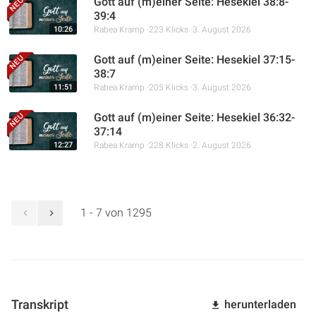
Gott auf (m)einer Seite: Hesekiel 38:8-
39:4
10:26
Rabea Kramp
223 Klicks
3. August 2026
Gott auf (m)einer Seite: Hesekiel 37:15-
38:7
11:51
Rabea Kramp
205 Klicks
3. August 2026
Gott auf (m)einer Seite: Hesekiel 36:32-
37:14
12:27
Rabea Kramp
228 Klicks
2. August 2026
1 - 7 von 1295
Transkript
herunterladen