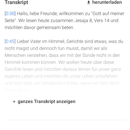
Transkript
herunterladen
[
0:30
] Hallo, liebe Freunde, willkommen zu "Gott auf meiner
Seite". Wir lesen heute zusammen Jesaja 8, Vers 14 und
möchten davor gemeinsam beten.
[
0:45
] Lieber Vater im Himmel, Gerichte sind etwas, was du
nicht magst und dennoch tun musst, damit wir als
Menschen verstehen, dass wir mit der Sünde nicht in den
Himmel kommen können. Wir wollen heute über diese
Gerichte lesen und möchten daraus lernen für unser ganz
eigenes Leben und möchten dir unser Leben anbefehlen
und dich jetzt um Verständnis bitten, wenn wir dein Wort
lesen. Amen.
ganzes Transkript anzeigen
[
1:21
] Jesaja 8, Vers 14: "So wird er leuchten, wird er euch
zum Heiligtum werden, aber zum Stein des Anstoßes und
zum Fels des Strauches für die beiden Häuser Israels, zum
Fallstrick und zur Schlinge für die Bewohner von