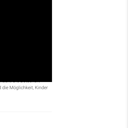
nzigartige Perspektive
sus als das Wort Gottes,
nbart. Die Botschaft
 die Möglichkeit, Kinder