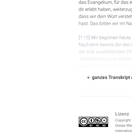
das Evangelium, für das e
dir erlebt haben, weiterz
dass wir dein Wort verste
hast. Das bitten wir im 
[
1:15
] Wir beginnen heute
Nachdem bereits die drei
der sich ausbreitenden Ch
Johannes kurz vor seinem
beschrieben mit ganz neuen
einige wenige, die in alle
ganzes Transkript
Jesus als Person und se
überhaupt, in denen Jesu
anderer die Liebe Gottes 
näher und näher und näher
Jesus Menschen mehr liebt
Lizenz
für das Wesen Gottes, fü
Copyright 
Verständnis, diese Erfah
Dieses Wer
Internation