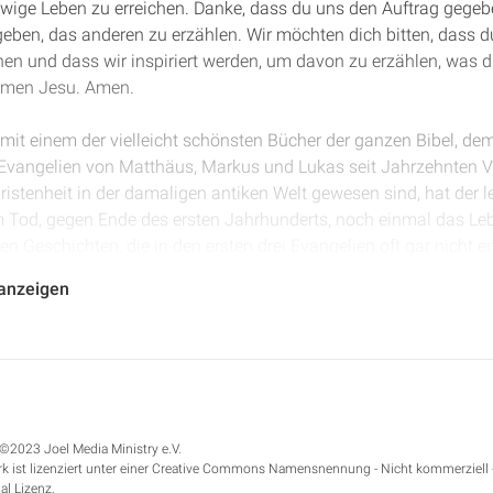
wige Leben zu erreichen. Danke, dass du uns den Auftrag gegebe
ugeben, das anderen zu erzählen. Wir möchten dich bitten, dass du
hen und dass wir inspiriert werden, um davon zu erzählen, was 
Namen Jesu. Amen.
 mit einem der vielleicht schönsten Bücher der ganzen Bibel, 
 Evangelien von Matthäus, Markus und Lukas seit Jahrzehnten 
ristenheit in der damaligen antiken Welt gewesen sind, hat der l
 Tod, gegen Ende des ersten Jahrhunderts, noch einmal das Le
 Geschichten, die in den ersten drei Evangelien oft gar nicht en
n vier Evangelien tatsächlich berichtet werden. Und sein Fokus i
 anzeigen
ine Begegnung mit einzelnen Menschen gewesen. Einige der ber
s Menschen begegnet, finden sich im Johannesevangelium. Joh
in Jesus gesehen, hat wie kein anderer sich anziehen lassen von
 gekommen. Er war der Jünger, von dem die Bibel sagt, dass Jesu
 als andere, sondern weil hier jemand war, der mehr als alle an
r die Liebe Jesu. Und wenn wir das Johannes-Evangelium lesen, 
©2023 Joel Media Ministry e.V.
rung mit der Liebe Gottes ganz besonders herausspüren können.
k ist lizenziert unter einer Creative Commons Namensnennung - Nicht kommerziell 
al Lizenz.