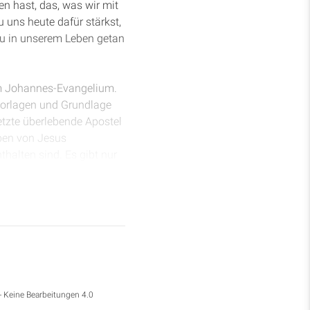
n hast, das, was wir mit
 uns heute dafür stärkst,
du in unserem Leben getan
dem Johannes-Evangelium.
Vorlagen und Grundlage
etzte überlebende Apostel
ben von Jesus
thalten sind. Es gibt nur
st dabei ganz besonders
ühmtesten Geschichten
annes hat wie kein
 Jesus, ist ihm immer
s ihn liebte, nicht weil
deren sich geöffnet hat
dann werden wir dieses
- Keine Bearbeitungen 4.0