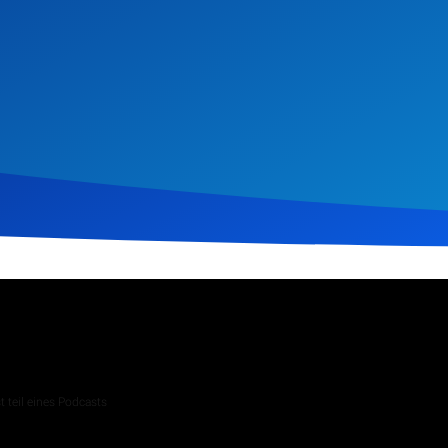
2023
190
Klicks
Download
 teil eines Podcasts
 Andachten