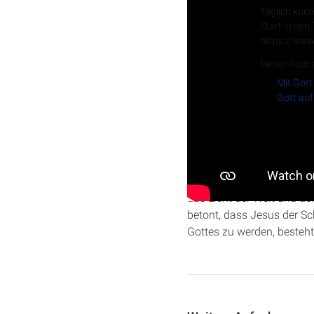
Täglich kurz
Start in den
https://www
Dieser Podca
Mit Gott
Gott auf
In dieser Predigt von Chr
des Apostels Johannes auf
das Licht der Welt und de
betont, dass Jesus der Sc
Gottes zu werden, besteht