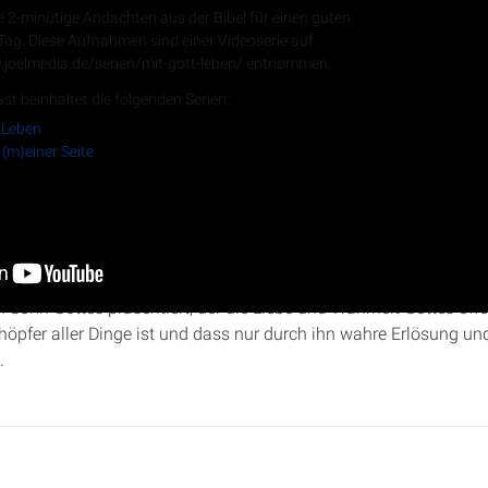
e 2-minütige Andachten aus der Bibel für einen guten
 Tag. Diese Aufnahmen sind einer Videoserie auf
.joelmedia.de/serien/mit-gott-leben/ entnommen.
RSS-Feed
st beinhaltet die folgenden Serien:
 Leben
 (m)einer Seite
istopher Kramp geht es um das Johannes-Evangelium, das die ei
 das Leben Jesu darstellt. Es wird beleuchtet, wie Johannes Je
n Sohn Gottes präsentiert, der die Liebe und Wahrheit Gottes offe
höpfer aller Dinge ist und dass nur durch ihn wahre Erlösung und
.