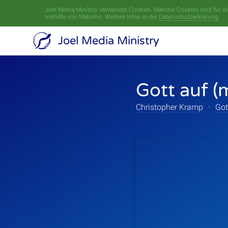
Joel Media Ministry verwendet Cookies. Manche Cookies sind für die
mithilfe von Matomo. Weitere Infos in der
Datenschutzerklärung
.
Joel Media Ministry
Gott auf (
Christopher Kramp
·
Got