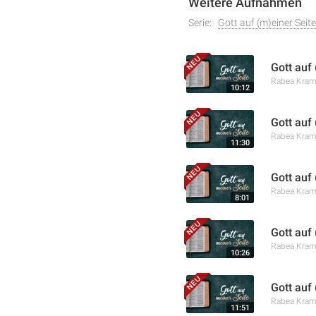
Weitere Aufnahmen
Serie:
Gott auf (m)einer Seite
Gott auf
Rabea Kra
10:12
Gott auf
Rabea Kra
11:30
Gott auf
Rabea Kra
8:01
Gott auf 
Rabea Kra
10:26
Gott auf
Rabea Kra
11:51