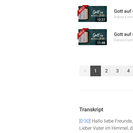
Gott auf
Rabea Kra
12:27
Gott auf
Rabea Kra
11:48
1
2
3
4
Transkript
[
0:30
] Hallo liebe Freund
Lieber Vater im Himmel, 