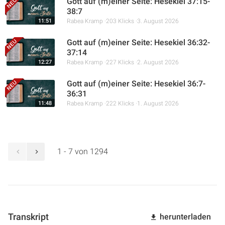
Gott auf (m)einer Seite: Hesekiel 37:15-
38:7
11:51
Rabea Kramp
203 Klicks
3. August 2026
Gott auf (m)einer Seite: Hesekiel 36:32-
37:14
12:27
Rabea Kramp
227 Klicks
2. August 2026
Gott auf (m)einer Seite: Hesekiel 36:7-
36:31
11:48
Rabea Kramp
222 Klicks
1. August 2026
1 - 7 von 1294
Transkript
herunterladen