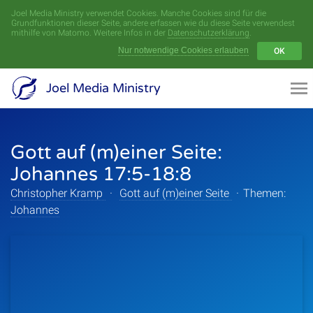
Joel Media Ministry verwendet Cookies. Manche Cookies sind für die
Menü
Grundfunktionen dieser Seite, andere erfassen wie du diese Seite verwendest
mithilfe von Matomo. Weitere Infos in der
Datenschutzerklärung
.
Nur notwendige Cookies erlauben
OK
Videoarchiv
Joel Media Ministry
Aufnahmen
Gott auf (m)einer Seite:
Serien
Johannes 17:5-18:8
Sprecher
Christopher Kramp
·
Gott auf (m)einer Seite
·
Themen:
Johannes
Themen
Startseite