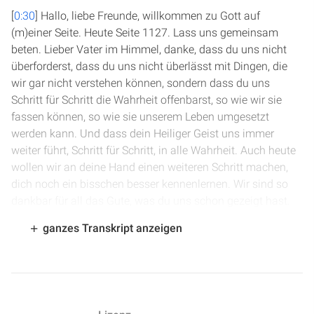
[
0:30
] Hallo, liebe Freunde, willkommen zu Gott auf
(m)einer Seite. Heute Seite 1127. Lass uns gemeinsam
beten. Lieber Vater im Himmel, danke, dass du uns nicht
überforderst, dass du uns nicht überlässt mit Dingen, die
wir gar nicht verstehen können, sondern dass du uns
Schritt für Schritt die Wahrheit offenbarst, so wie wir sie
fassen können, so wie sie unserem Leben umgesetzt
werden kann. Und dass dein Heiliger Geist uns immer
weiter führt, Schritt für Schritt, in alle Wahrheit. Auch heute
wollen wir an deine Hand einen weiteren Schritt machen,
dich noch ein bisschen besser kennenlernen. Wir sind so
dankbar für all das Gute, was du uns schon gezeigt hast.
Wir sind so dankbar, dass wir jeden Tag aus deinem Wort
ganzes Transkript anzeigen
leben können. Ja, wir sind eigentlich viel zu undankbar, oft
und danken gar nicht genug für all den Segen, den du uns
jeden Tag schenkst, für all das, was der Heilige Geist in
unserem Leben schon bewirkt hat, weil die schönen Dinge,
die wir erkennen konnten. Und jetzt möchten wir dich