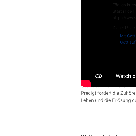
Täglich kurz
Start in den
https://www
Dieser Podca
Mit Gott
Gott auf
In dieser Predigt aus der 
Kapitel 6. Er thematisier
des Lebens ist. Weiterhi
Predigt fordert die Zuhöre
Leben und die Erlösung d