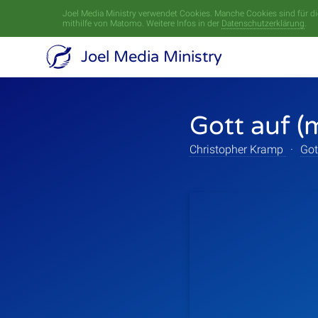
Joel Media Ministry verwendet Cookies. Manche Cookies sind für die
mithilfe von Matomo. Weitere Infos in der
Datenschutzerklärung
.
Joel Media Ministry
Gott auf (
Christopher Kramp
·
Got