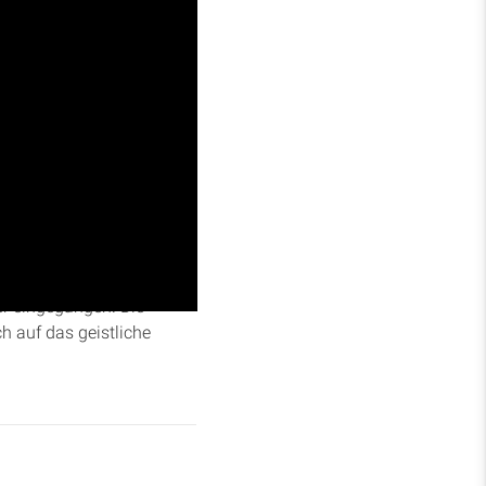
 Ereignisse in Johannes
nter, dass Jesus das Brot
er eingegangen. Die
ch auf das geistliche