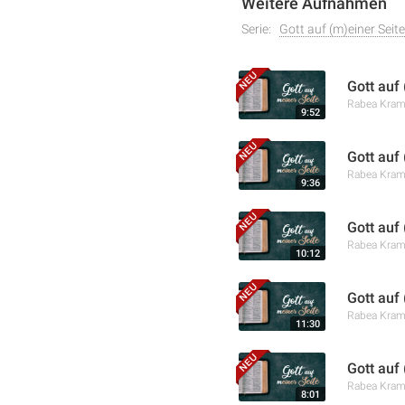
Weitere Aufnahmen
Serie:
Gott auf (m)einer Seite
Gott auf 
Rabea Kra
9:52
Gott auf
Rabea Kra
9:36
Gott auf
Rabea Kra
10:12
Gott auf
Rabea Kra
11:30
Gott auf
Rabea Kra
8:01