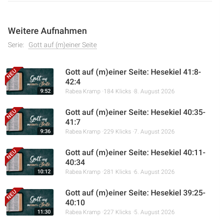
Weitere Aufnahmen
Serie:
Gott auf (m)einer Seite
Gott auf (m)einer Seite: Hesekiel 41:8-
42:4
9:52
Rabea Kramp
184 Klicks
8. August 2026
Gott auf (m)einer Seite: Hesekiel 40:35-
41:7
9:36
Rabea Kramp
229 Klicks
7. August 2026
Gott auf (m)einer Seite: Hesekiel 40:11-
40:34
10:12
Rabea Kramp
281 Klicks
6. August 2026
Gott auf (m)einer Seite: Hesekiel 39:25-
40:10
11:30
Rabea Kramp
227 Klicks
5. August 2026