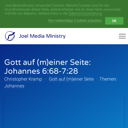
Joel Media Ministry verwendet Cookies. Manche Cookies sind für die
Menü
Grundfunktionen dieser Seite, andere erfassen wie du diese Seite verwendest
mithilfe von Matomo. Weitere Infos in der
Datenschutzerklärung
.
Nur notwendige Cookies erlauben
OK
Videoarchiv
Joel Media Ministry
Aufnahmen
Gott auf (m)einer Seite:
Serien
Johannes 6:68-7:28
Sprecher
Christopher Kramp
·
Gott auf (m)einer Seite
·
Themen:
Johannes
Themen
Startseite