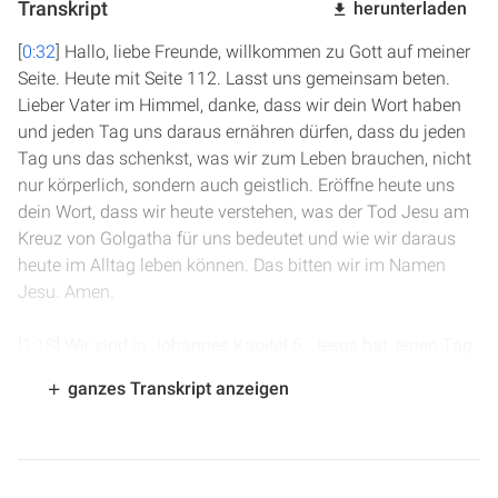
Transkript
herunterladen
[
0:32
] Hallo, liebe Freunde, willkommen zu Gott auf meiner
Seite. Heute mit Seite 112. Lasst uns gemeinsam beten.
Lieber Vater im Himmel, danke, dass wir dein Wort haben
und jeden Tag uns daraus ernähren dürfen, dass du jeden
Tag uns das schenkst, was wir zum Leben brauchen, nicht
nur körperlich, sondern auch geistlich. Eröffne heute uns
dein Wort, dass wir heute verstehen, was der Tod Jesu am
Kreuz von Golgatha für uns bedeutet und wie wir daraus
heute im Alltag leben können. Das bitten wir im Namen
Jesu. Amen.
[
1:18
] Wir sind in Johannes Kapitel 6. Jesus hat, einen Tag
nach der Speisung der 5000 Männer plus Frauen plus
ganzes Transkript anzeigen
Kinder, vielen Menschen, die am nächsten Tag dann zu ihm
gekommen sind, vor allem, weil sie wieder gerne etwas zu
essen haben wollten, deutlich gemacht, dass er selbst,
Jesus, das Brot des Lebens ist und dass sie, um ewiges