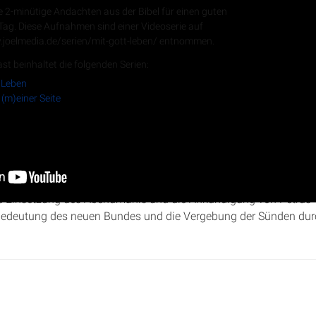
e 2-minütige Andachten aus der Bibel für einen guten
 Tag. Diese Aufnahmen sind einer Videoserie auf
.joelmedia.de/serien/mit-gott-leben/ entnommen.
RSS-Feed
st beinhaltet die folgenden Serien:
 Leben
 (m)einer Seite
Serie „Gott auf (m)einer Seite“ mit Christopher Kramp wird Matthä
die Salbung Jesu durch eine Frau, die Reaktion der Jünger und
die Einsetzung des Abendmahls und die Ankündigung von Petrus‘ 
 Bedeutung des neuen Bundes und die Vergebung der Sünden dur