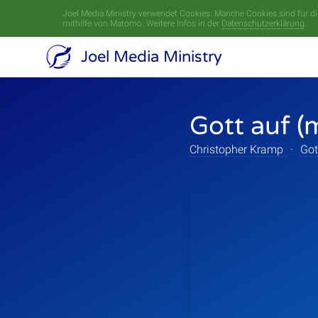
Joel Media Ministry verwendet Cookies. Manche Cookies sind für die
mithilfe von Matomo. Weitere Infos in der
Datenschutzerklärung
.
Joel Media Ministry
Gott auf (
Christopher Kramp
·
Got