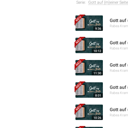
Serie:
Gott auf (m)einer Seite
Gott auf
Rabea Kra
9:36
Gott auf
Rabea Kra
10:12
Gott auf
Rabea Kra
11:30
Gott auf
Rabea Kra
8:01
Gott auf 
Rabea Kra
10:26