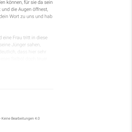
n können, für sie da sein
 und die Augen öffnest,
 dein Wort zu uns und hab
ine Frau tritt in diese
s seine Jünger sahen,
utlich, dass hier sehr
ieses Salböl doch teuer
ie hat doch ein gutes
e Zeit. Die Jünger hätten
 sich ausbreitet. Damit,
versucht erneut seine
- Keine Bearbeitungen 4.0
 wird und dass eine große