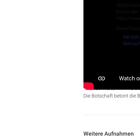
Täglich kurz
Start in den
https://www
Dieser Podca
Mit Gott
Gott auf
In dieser Predigt aus der 
35 behandelt. Es geht um 
Iskariot. Weiterhin wird 
Die Botschaft betont die
Weitere Aufnahmen