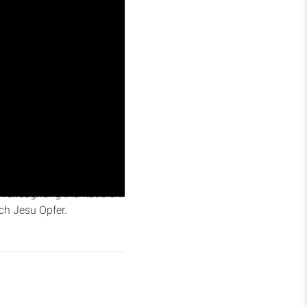
us Kapitel 26, Verse 8 bis
 den Verrat durch Judas
Verleugnung thematisiert.
ch Jesu Opfer.