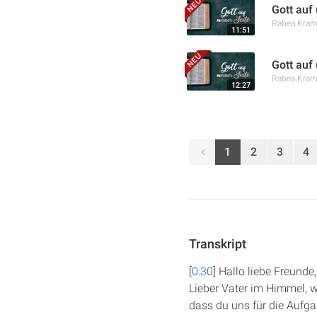
Gott auf
Rabea Kra
11:51
Gott auf
Rabea Kra
12:27
1
2
3
4
Transkript
[
0:30
] Hallo liebe Freund
Lieber Vater im Himmel, w
dass du uns für die Aufgab