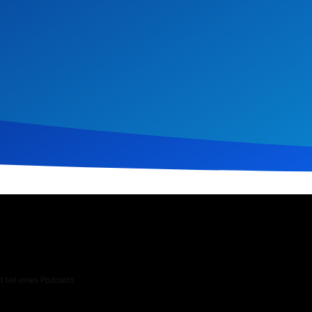
il 2023
143
Klicks
Download
 teil eines Podcasts
 Andachten