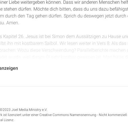
iner Liebe weitergeben können. Dass wir anderen Menschen helfe
e stehen dürfen. Möchte dich bitten, dass du uns dazu befähigst
am durch den Tag gehen dürfen. Sprich du deswegen jetzt durch
su. Amen.
s Kapitel 26. Jesus ist bei Simon dem Aussätzigen zu Hause und e
albt ihn mit kostbarem Salböl. Wir lesen weiter in Vers 8: Als da
sprachen: Wozu diese Verschwendung? Parallelberichte machen de
udet wurde, weil dieses Öl sehr kostbar gewesen ist. Man hätte d
 geben können.
 anzeigen
bemerkte, sprach er zu ihnen: Warum bekümmert ihr diese Frau? S
e Armen habt ihr alle Zeit bei euch, mich aber habt ihr nicht all
eit zu zeigen, ob sie wirklich für die Armen ein Herz haben.
icht, dass dieser Gedanke des Fehlerfindens hier bei den Jüngern
©2023 Joel Media Ministry e.V.
f meinen Leib gießt, hat sie mich zum Begräbnis bereitet. Jesus 
k ist lizenziert unter einer Creative Commons Namensnennung - Nicht kommerziell 
en, dass er nicht mehr lange hier sein wird, dass er bald sterben
al Lizenz.
ten würde.