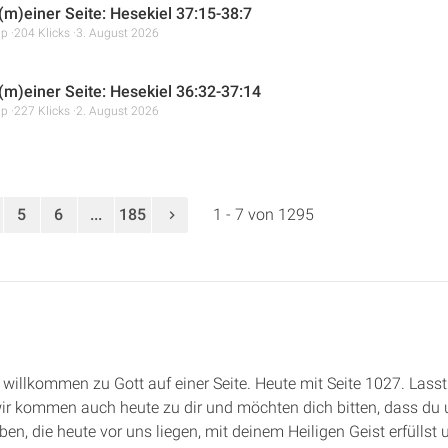
 (m)einer Seite: Hesekiel 37:15-38:7
mp
204 Klicks
3. August 2026
 (m)einer Seite: Hesekiel 36:32-37:14
mp
227 Klicks
2. August 2026
5
6
...
185
1 - 7 von 1295
e, willkommen zu Gott auf einer Seite. Heute mit Seite 1027. Las
ir kommen auch heute zu dir und möchten dich bitten, dass du un
en, die heute vor uns liegen, mit deinem Heiligen Geist erfüllst 