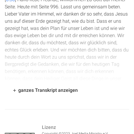
Seite. Heute mit Seite 996. Lasst uns gemeinsam beten.
Lieber Vater im Himmel, wir danken dir so sehr, dass Jesus
uns auf dieser Erde gezeigt hat, wie du bist. Dass er uns
gezeigt hat, was dein Plan für unser Leben ist und wie wir
das ewige Leben bei dir und mit dir erreichen können. Wir
danken dir, dass du möchtest, dass wir glücklich sind,
echtes Glück erleben. Und wir möchten dich bitten, dass du
heute durch dein Wort zu uns sprichst, dass wir in der
Bergpredigt die Gedanken, die wir für den heutigen Tag
benötigen, erkennen können, dass wir dich erkennen
können, dass dein Heiliger Geist all diese Dinge in unser
Herz schreibt. Das bitten wir im Namen Jesu, der diese
ganzes Transkript anzeigen
Predigt gehalten hat. Amen.
[
1:29
] Wir sind in Matthäus Kapitel 5. Jesus hält die
Bergpredigt, er gibt seine Regierungserklärung und zeigt in
den ersten Versen, wie ein Mensch wahres Glück erreichen
Lizenz
kann, wie er das ewige Leben erreichen kann, wie er echte
Copyright ©2023 Joel Media Ministry e.V.