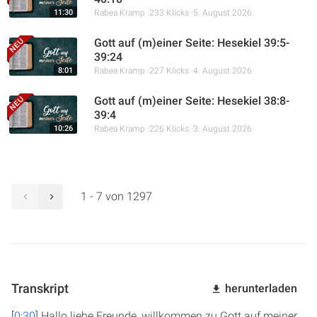
11:30
Rabea Kramp
233 Klicks
5. August 2026
Gott auf (m)einer Seite: Hesekiel 39:5-
39:24
8:01
Rabea Kramp
227 Klicks
4. August 2026
Gott auf (m)einer Seite: Hesekiel 38:8-
39:4
10:26
Rabea Kramp
226 Klicks
3. August 2026
1 - 7 von 1297
Transkript
herunterladen
[
0:30
] Hallo liebe Freunde, willkommen zu Gott auf meiner