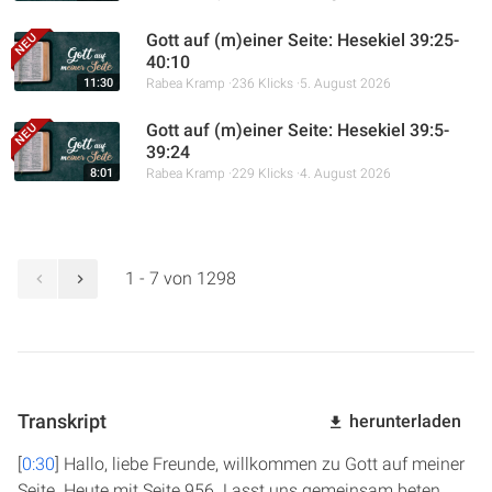
Gott auf (m)einer Seite: Hesekiel 39:25-
40:10
11:30
Rabea Kramp
236 Klicks
5. August 2026
Gott auf (m)einer Seite: Hesekiel 39:5-
39:24
8:01
Rabea Kramp
229 Klicks
4. August 2026
1 - 7 von 1298
Transkript
herunterladen
[
0:30
] Hallo, liebe Freunde, willkommen zu Gott auf meiner
Seite. Heute mit Seite 956. Lasst uns gemeinsam beten.