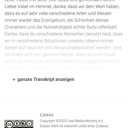
Lieber Vater im Himmel, danke, dass wir dein Wort haben,
dass es auf sehr viele verschiedene Arten und Weisen
immer wieder das Evangelium, die Schönheit deines
Charakters und die Notwendigkeit echter Buße offenbart.
Danke, dass du verschiedene Menschen benutzt hast, dass
wir in verschiedene Situationen unseres Lebens immer
wieder auf neue Art und Weise angesprochen werden. Und
wir bitten dich von ganzem Herzen, dass du auch heute
durch die Worte, die der Prophet Micha aufgezeichnet hat,
dass wir, egal wo wir gerade im Alltag heute stehen,
angesprochen werden und deine Botschaft unser Herz
ganzes Transkript anzeigen
erreicht und wir Veränderung erleben. Die Kraft, die dein
Wort hat, erfüllt uns mit deinem Heiligen Geist. Dank für
deinen Segen, der mehr ist, als wir jemals verdient haben.
Und sei du jetzt unser Lehrer, das bitten wir im Namen
Jesu. Amen.
Lizenz
Copyright ©2023 Joel Media Ministry e.V.
[
1:36
] Wir sind in Micha Kapitel 1. Micha predigt eine
Dieses Werk ist lizenziert unter einer Creative