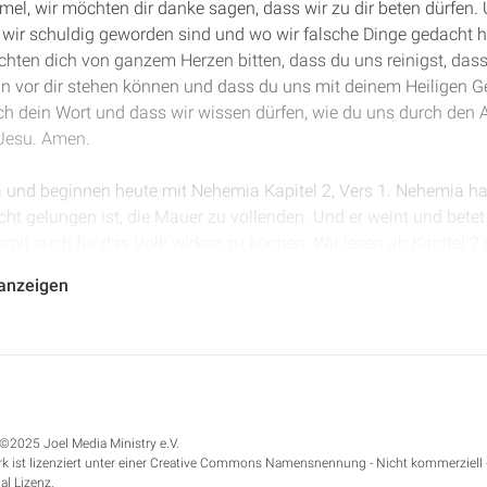
mmel, wir möchten dir danke sagen, dass wir zu dir beten dürfen
wir schuldig geworden sind und wo wir falsche Dinge gedacht h
chten dich von ganzem Herzen bitten, dass du uns reinigst, dass
in vor dir stehen können und dass du uns mit deinem Heiligen Gei
ch dein Wort und dass wir wissen dürfen, wie du uns durch den A
Jesu. Amen.
a und beginnen heute mit Nehemia Kapitel 2, Vers 1. Nehemia hat
t gelungen ist, die Mauer zu vollenden. Und er weint und betet 
amit auch für das Volk wirken zu können. Wir lesen ab Kapitel 2 
an, das ist der erste Monat des Jahres, im zwanzigsten Jahr d
 anzeigen
hm ich den Wein und gab ihn dem König. Ich war aber zuvor nie
as nur am Rande, ist ein schönes Beispiel, ein schöner Beweis da
ter Herbst-Kalender verwendet worden ist, dass man das Jahr ni
siebenten Monat, also nach einer Hälfte, im siebten Monat im T
©2025 Joel Media Ministry e.V.
ann es so sein, dass der Nisan, der erste Monat nach dem – äh – 
k ist lizenziert unter einer Creative Commons Namensnennung - Nicht kommerziell 
m Jahr gewesen ist.
al Lizenz.