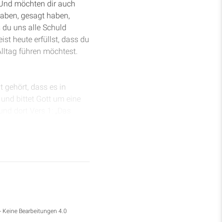
. Und möchten dir auch
aben, gesagt haben,
 du uns alle Schuld
st heute erfüllst, dass du
lltag führen möchtest.
 gehört, dass es in
und bittet Gott um eine
und dort Vers 1: „Das
es Königs Artaxerxes, als
 traurig vor ihm
für, dass im Volk Juda zu
cht am ersten Monat
ischrin, von Tisch zu
der der, wenn ich richtig
- Keine Bearbeitungen 4.0