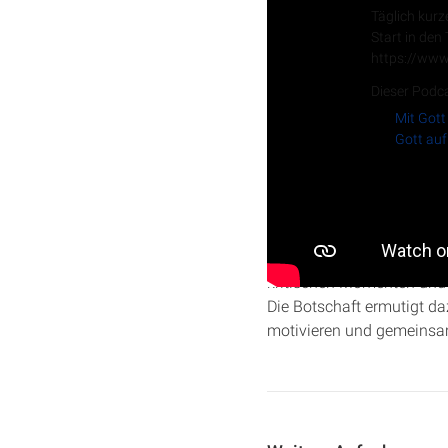
Täglich kurz
Start in den
https://www
Dieser Podca
Mit Gott
Gott auf
In dieser Predigt über
Neh
und seinen mutigen Einsa
kritischen Momenten und d
Die Botschaft ermutigt d
motivieren und gemeinsa