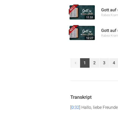
Gott auf
Rabea Kra
11:51
Gott auf
Rabea Kra
12:27
1
2
3
4
Transkript
[
0:32
] Hallo, liebe Freun