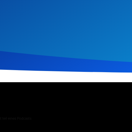
i 2025
276
Klicks
Download
 teil eines Podcasts
 Andachten