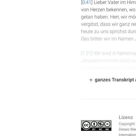
[
0:41
] Lieber Vater im Hi
von Herzen bekennen, wo 
getan haben. Herr, wir mö
vergibst, dass wir ganz re
heute zu uns sprichst dur
Das bitten wir im Namen 
[
1:21
] Wir sind in Nehemi
Jerusalem immer noch nich
Gelegenheit für ihn und d
geschah aber im Monat Nis
ganzes Transkript
Wein vor ihm stand. Da na
gewesen.“
[
2:14
] Dieser Vers, und d
dieser Zeit ein sogenann
Lizenz
begonnen hat, sondern am 
Copyright 
Tisch gerechnet hat. So k
Dieses Wer
liege, der neunte Monat i
Internation