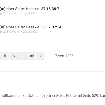
 (m)einer Seite: Hesekiel 37:15-38:7
mp
205 Klicks
3. August 2026
 (m)einer Seite: Hesekiel 36:32-37:14
mp
228 Klicks
2. August 2026
5
6
...
185
1 - 7 von 1295
de, willkommen zu Gott auf (m)einer Seite. Heute mit Seite 529. 