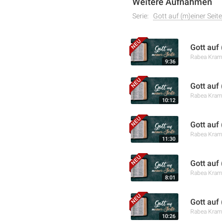
Weitere Aufnahmen
Serie:
Gott auf (m)einer Seite
Gott auf
Rabea Kra
9:36
Gott auf
Rabea Kra
10:12
Gott auf
Rabea Kra
11:30
Gott auf
Rabea Kra
8:01
Gott auf 
Rabea Kra
10:26