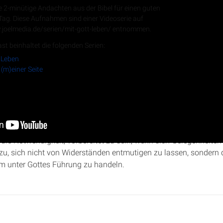
e 2-minütige Andachten aus der Bibel für einen guten
 Tag. Diese Aufnahmen sind einer Videoserie auf
.joelmedia.de/serien/mit-gott-leben/ entnommen.
RSS-Feed
st beinhaltet die folgenden Serien:
 Leben
 (m)einer Seite
emia 2
:1-2:20 beleuchtet Christopher Kramp Nehemias Gebet, s
tz für den Wiederaufbau Jerusalems. Er betont die Bedeutung de
ie Notwendigkeit, vorbereitet zu sein, wenn sich Gelegenheiten 
azu, sich nicht von Widerständen entmutigen zu lassen, sondern
m unter Gottes Führung zu handeln.