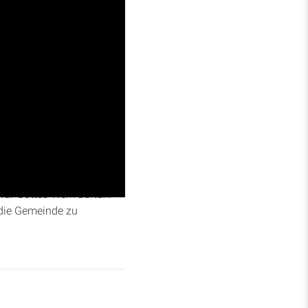
eine strategische Planung
s sofortigen Gebets in
für Gottes Werk auftun.
 die Gemeinde zu