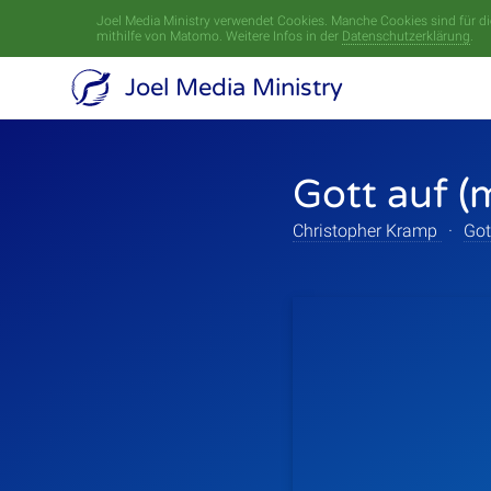
Joel Media Ministry verwendet Cookies. Manche Cookies sind für die
mithilfe von Matomo. Weitere Infos in der
Datenschutzerklärung
.
Joel Media Ministry
Gott auf (
Christopher Kramp
·
Got