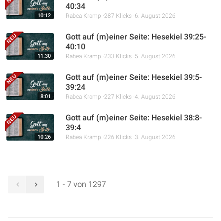
40:34
10:12
Rabea Kramp
287 Klicks
6. August 2026
Gott auf (m)einer Seite: Hesekiel 39:25-
40:10
11:30
Rabea Kramp
233 Klicks
5. August 2026
Gott auf (m)einer Seite: Hesekiel 39:5-
39:24
8:01
Rabea Kramp
227 Klicks
4. August 2026
Gott auf (m)einer Seite: Hesekiel 38:8-
39:4
10:26
Rabea Kramp
226 Klicks
3. August 2026
1 - 7 von 1297