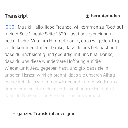
Transkript
herunterladen
[
0:30
] [Musik] Hallo, liebe Freunde, willkommen zu "Gott auf
meiner Seite", heute Seite 1320. Lasst uns gemeinsam
beten. Lieber Vater im Himmel, danke, dass wir jeden Tag
zu dir kommen dürfen. Danke, dass du uns lieb hast und
dass du nachsichtig und geduldig mit uns bist. Danke,
dass du uns diese wunderbare Hoffnung auf die
Wiederkunft Jesu gegeben hast, und gib, dass sie in
unseren Herzen wirklich brennt, dass sie unseren Alltag
erleuchtet, dass wir immer wieder und immer wieder uns
daran erinnern, dass diese Erde nicht unsere Heimat ist,
dass du Größeres und Besseres mit uns vorhast.
[
1:12
] Herr, ich möchte dich von Herzen bitten, dass du
ganzes Transkript anzeigen
durch deine Kraft, durch deinen Geist zu uns sprichst, dass
wir dein Wort verstehen und dass unsere Herzen bei dir