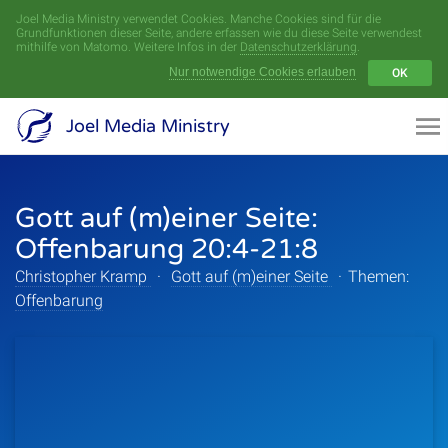
Joel Media Ministry verwendet Cookies. Manche Cookies sind für die
Menü
Grundfunktionen dieser Seite, andere erfassen wie du diese Seite verwendest
mithilfe von Matomo. Weitere Infos in der
Datenschutzerklärung
.
Nur notwendige Cookies erlauben
OK
Videoarchiv
Joel Media Ministry
Aufnahmen
Gott auf (m)einer Seite:
Serien
Offenbarung 20:4-21:8
Sprecher
Christopher Kramp
·
Gott auf (m)einer Seite
·
Themen:
Offenbarung
Themen
Startseite