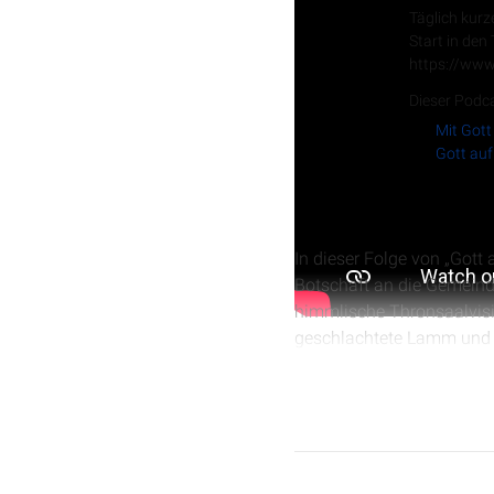
Täglich kurz
Start in den
https://www
Dieser Podca
Mit Gott
Gott auf
In dieser Folge von „Gott
Botschaft an die Gemeind
himmlische Thronsaalvis
geschlachtete Lamm und Lö
betont die enge Verbindu