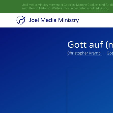
Joel Media Ministry verwendet Cookies. Manche Cookies sind für die
mithilfe von Matomo. Weitere Infos in der
Datenschutzerklärung
.
Joel Media Ministry
Gott auf (
Christopher Kramp
·
Got