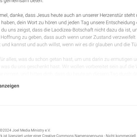
uns gemeinsam beten.
mmel, danke, dass Jesus heute auch an unserer Herzenstür steht 
 haben, dein Wort zu hören und jeden Tag unsere Entscheidung e
 du uns zeigst, dass die Laodizea-Botschaft nicht dazu da ist, 
 Hoffnung zu geben, dass auch wenn unser Zustand verzweifelt 
nd kannst und auch willst, wenn wir es dir glauben und die Tür
für alles, was du schon getan hast, um uns darin zu ermutigen un
 was du uns geschenkt hast. Wir wollen vorbereitet sein auf die W
e nimmt, und bitten dich, dass du heute an diesem Tag durch de
 im Namen Jesu. Amen.
 anzeigen
rung Kapitel 3, in der Gemeinde Laodizea, der siebten, der letzt
e zu sieben Gemeinden in Kleinasien gesandt worden sind und a
in der Geschichte des Volkes Gottes seit dem Neuen Testament b
de Laodizea ist die Gemeinde direkt vor der Wiederkunft, die si
glaubt, erlöst zu sein, aber eigentlich unbekehrt ist.
©2024 Joel Media Ministry e.V.
k ist lizenziert unter einer Creative Commons Namensnennung - Nicht kommerziell 