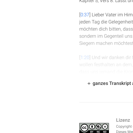
Kapitel 5, Vers 8. Lasst 
[
0:37
] Lieber Vater im Hi
jeden Tag die Gelegenheit
möchten dich bitten, dass
sondern im Gegenteil uns
Siegern machen möchtest u
[
1:20
] Und wir danken dir 
wollen festhalten an dem,
dass uns jemand die Kron
sprichst. Das bitten wir
ganzes Transkript
[
1:47
] Wir sind in Offenba
sieben Sendschreiben, di
verschiedene Abschnitte 
stehen. Die letzte Gemein
Lizenz
Zustand befindet, weil sie 
Copyright 
Dieses Wer