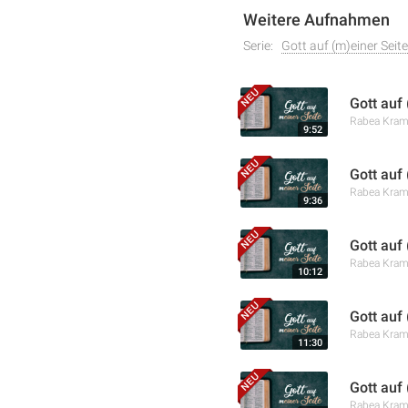
Weitere Aufnahmen
Serie:
Gott auf (m)einer Seite
Gott auf 
Rabea Kra
9:52
Gott auf
Rabea Kra
9:36
Gott auf
Rabea Kra
10:12
Gott auf
Rabea Kra
11:30
Gott auf
Rabea Kra