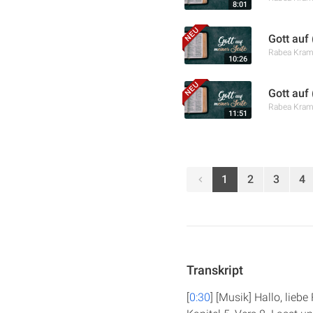
8:01
Gott auf 
Rabea Kra
10:26
Gott auf
Rabea Kra
11:51
1
2
3
4
Transkript
[
0:30
] [Musik] Hallo, lieb