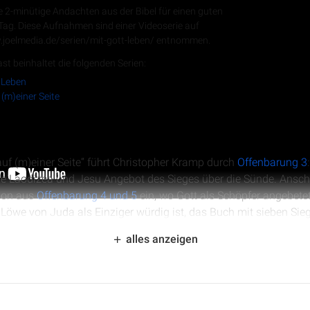
e 2-minütige Andachten aus der Bibel für einen guten
 Tag. Diese Aufnahmen sind einer Videoserie auf
.joelmedia.de/serien/mit-gott-leben/ entnommen.
RSS-Feed
st beinhaltet die folgenden Serien:
 Leben
 (m)einer Seite
 auf (m)einer Seite“ führt Christopher Kramp durch
Offenbarung 3
e Laodizea und Jesu Angebot des Sieges über die Sünde. Anschli
ion aus
Offenbarung 4 und 5
ein, wo Gott als Schöpfer angebete
we von Juda als Einziger würdig ist, das Buch mit sieben Siege
ng zwischen dem himmlischen Gottesdienst und den Gebeten der
alles anzeigen