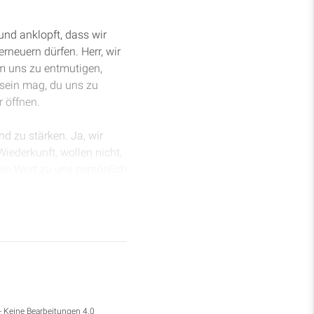
und anklopft, dass wir
rneuern dürfen. Herr, wir
um uns zu entmutigen,
sein mag, du uns zu
 öffnen.
d zu stärken. Ja, wir
iederkunft, wollen nicht,
in Wort zu uns persönlich
en Gemeinde in diesen
uch symbolisch für
is zur Wiederkunft
ch in einem dramatischen
- Keine Bearbeitungen 4.0