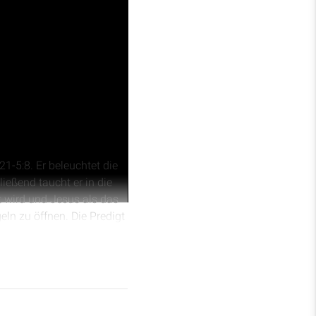
:21-5:8. Er beleuchtet die
eßend taucht er in die
t wird und Jesus als das
ln zu öffnen. Die Predigt
 Gläubigen auf Erden.