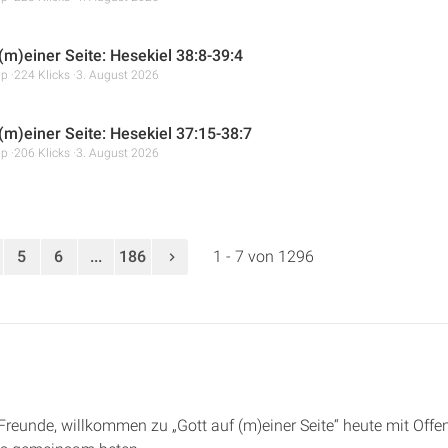
(m)einer Seite: Hesekiel 38:8-39:4
mp
224 Klicks
3. August 2026
 (m)einer Seite: Hesekiel 37:15-38:7
mp
206 Klicks
3. August 2026
5
6
...
186
1 - 7 von 1296
e Freunde, willkommen zu „Gott auf (m)einer Seite“ heute mit Offe