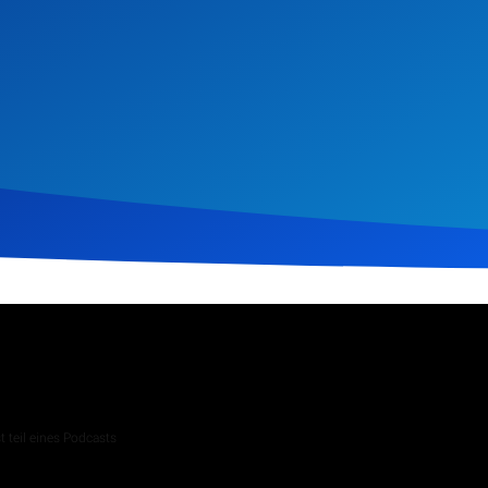
uar 2024
302
Klicks
Download
 teil eines Podcasts
 Andachten