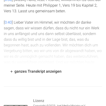
meiner Seite. Heute mit Philipper 1, Vers 19 bis Kapitel 2,
Vers 13. Lasst uns gemeinsam beten.
[
0:40
] Lieber Vater im Himmel, wir möchten dir danke
sagen, dass wir wissen dürfen, dass du nicht nur ein Werk
in uns anfängst und uns dann selbst überlässt, sondern
dass du willig bist und in der Lage bist, das, was du
begonnen hast, auch zu vollenden. Wir möchten dich um
Vergebung bitten, wo wir uns von dir abgewandt haben, wo
wir es dir unmöglich gemacht haben, das weiterzuführen,
was du weiterführen möchtest. Und wir möchten heute
unser Leben ganz in deine Hand geben.
ganzes Transkript anzeigen
[
1:08
] Wir möchten dich bitten, dass du zu uns sprichst,
dass du uns ermutigst, stärkst, ermahnst, tadelst, all das
tust, was notwendig ist, damit wir dir folgen von ganzem
Herzen und damit du in uns die Früchte der Gerechtigkeit
Lizenz
erfüllen kannst, dass du uns tadellos und heilig machst,
Copyright ©2023 Joel Media Ministry e.V.