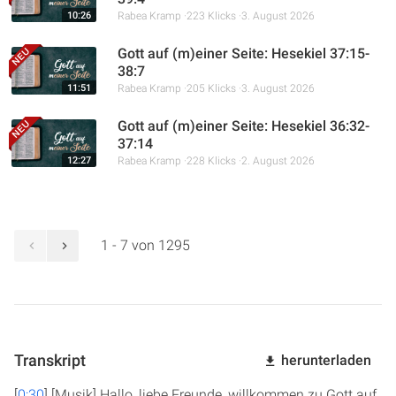
10:26
Rabea Kramp
223 Klicks
3. August 2026
Gott auf (m)einer Seite: Hesekiel 37:15-
38:7
11:51
Rabea Kramp
205 Klicks
3. August 2026
Gott auf (m)einer Seite: Hesekiel 36:32-
37:14
12:27
Rabea Kramp
228 Klicks
2. August 2026
1 - 7 von 1295
Transkript
herunterladen
[
0:30
] [Musik] Hallo, liebe Freunde, willkommen zu Gott auf