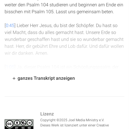
weiter den Psalm 104 studieren und beginnen am Ende ein
bisschen mit Psalm 105. Lasst uns gemeinsam beten.
[
0:45
] Lieber Herr Jesus, du bist der Schöpfer. Du hast so
viel Macht, dass du alles gemacht hast. Unsere Erde so
wunderbar geschaffen hast und sie so wunderbar gemacht
hast. Herr, dir gebührt Ehre und Lob dafür. Und dafür wollen
wir dir danken. Amen.
[
1:05
] Ja, dieser Psalm 104 ist ein Schöpfungspsalm, der
uns ganz viel darüber erzählt, wie Gott alles gemacht und
ganzes Transkript anzeigen
geplant hat. Wir wollen starten in Vers 9: "Du hast den
Wassern eine Grenze gesetzt, die sie nicht überschreiten
sollen. Sie dürfen die Erde nicht wiederum bedecken. Du
lässt Quellen entspringen in den Tälern, sie fließen
zwischen den Bergen hin. Sie tränken alle Tiere des Feldes,
Lizenz
die Wildesel löschen ihren Durst. Über ihnen wohnen die
Copyright ©2025 Joel Media Ministry e.V.
Vögel des Himmels, die lassen aus den Zweigen ihre
Dieses Werk ist lizenziert unter einer Creative