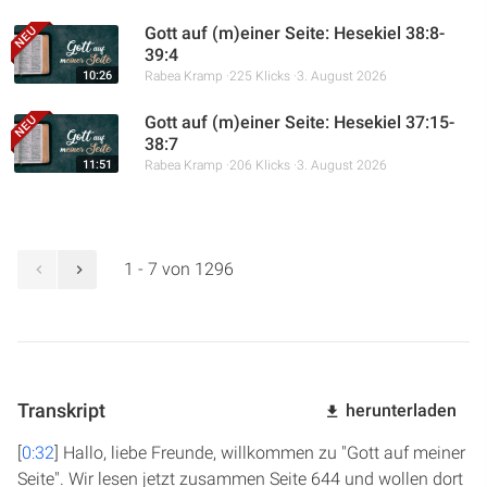
Gott auf (m)einer Seite: Hesekiel 38:8-
39:4
10:26
Rabea Kramp
225 Klicks
3. August 2026
Gott auf (m)einer Seite: Hesekiel 37:15-
38:7
11:51
Rabea Kramp
206 Klicks
3. August 2026
1 - 7 von 1296
Transkript
herunterladen
[
0:32
] Hallo, liebe Freunde, willkommen zu "Gott auf meiner
Seite". Wir lesen jetzt zusammen Seite 644 und wollen dort