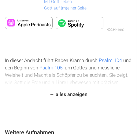
Mit Gott Leben
Gott auf (m)einer Seite
RSS-Feed
In dieser Andacht führt Rabea Kramp durch
Psalm 104
und
den Beginn von
Psalm 105
, um Gottes unermessliche
Weisheit und Macht als Schöpfer zu beleuchten. Sie zeigt,
wie Gott die Erde und all ihre Lebewesen mit präziser
Ordnung und Fürsorge geschaffen hat, von den Grenzen
alles anzeigen
der Meere bis zur Nahrung für Mensch und Tier. Das Video
lädt dazu ein, die Wunder der Schöpfung zu bestaunen und
Gott für seine Wohltaten zu preisen, während es auch die
Diskrepanz zwischen der gehorsamen Natur und der oft
ungehorsamen Menschheit aufzeigt.
Weitere Aufnahmen