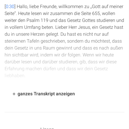
[
0:30
] Hallo, liebe Freunde, willkommen zu „Gott auf meiner
Seite“. Heute lesen wir zusammen die Seite 655, wollen
weiter den Psalm 119 und das Gesetz Gottes studieren und
in vollem Umfang beten. Lieber Herr Jesus, ein Gesetz hast
du in unsere Herzen gelegt. Du hast es nicht nur auf
steinernen Tafeln geschrieben, sondern du möchtest, dass
dein Gesetz in uns Raum gewinnt und dass es nach außen
hin sichtbar wird, indem wir dir folgen. Wenn wir heute
darüber lesen und darüber studieren, gib, dass wir diese
Erfahrung machen dürfen und dass wir dein Gesetz
liebhaben.
[
1:13
] Wir starten in Vers 45 und dort heißt es: „Ich werde
ganzes Transkript anzeigen
wandeln in weitem Raum, denn ich suche deine Befehle.
Ja, ich will vor Königen von deinen Zeugnissen reden und
mich nicht schämen.“ Diesen Gedanken finden wir auch im
Neuen Testament in Römer 1,16, wo es auch heißt: „Ich
schäme mich des Evangeliums nicht“, sagt Paulus. Und wir