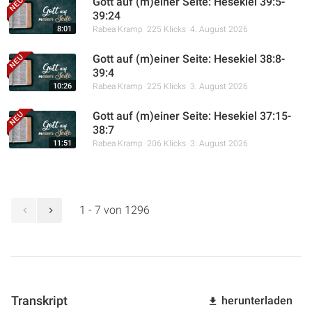
Gott auf (m)einer Seite: Hesekiel 39:5-
39:24
8:01
Rabea Kramp
225 Klicks
4. August 2026
Gott auf (m)einer Seite: Hesekiel 38:8-
39:4
10:26
Rabea Kramp
225 Klicks
3. August 2026
Gott auf (m)einer Seite: Hesekiel 37:15-
38:7
11:51
Rabea Kramp
206 Klicks
3. August 2026
1 - 7 von 1296
Transkript
herunterladen