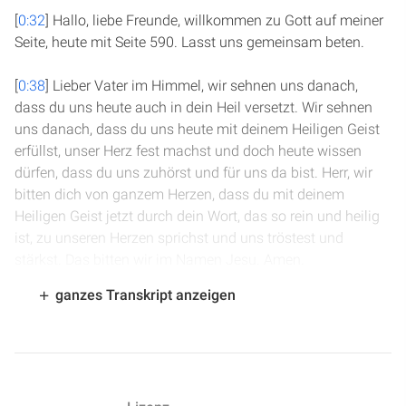
[
0:32
] Hallo, liebe Freunde, willkommen zu Gott auf meiner
Seite, heute mit Seite 590. Lasst uns gemeinsam beten.
[
0:38
] Lieber Vater im Himmel, wir sehnen uns danach,
dass du uns heute auch in dein Heil versetzt. Wir sehnen
uns danach, dass du uns heute mit deinem Heiligen Geist
erfüllst, unser Herz fest machst und doch heute wissen
dürfen, dass du uns zuhörst und für uns da bist. Herr, wir
bitten dich von ganzem Herzen, dass du mit deinem
Heiligen Geist jetzt durch dein Wort, das so rein und heilig
ist, zu unseren Herzen sprichst und uns tröstest und
stärkst. Das bitten wir im Namen Jesu. Amen.
ganzes Transkript anzeigen
[
1:15
] Wir sind in Psalm Kapitel 12. David hat von der
Untreue der Menschen gesungen und davon, dass Gott
versprochen hat, denjenigen, der sich danach sehnt, ins
Heil zu versetzen. Wir lesen in Vers 7: Die Worte des Herrn
sind reine Worte, in irdenen Tiegeln geschmolzenes Silber,