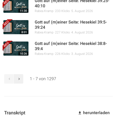
Gott auf (m)einer Seite: Hesekiel 39:25-
40:10
11:30
Rabea Kramp
233 Klicks
5. August 2026
Gott auf (m)einer Seite: Hesekiel 39:5-
39:24
8:01
Rabea Kramp
227 Klicks
4. August 2026
Gott auf (m)einer Seite: Hesekiel 38:8-
39:4
10:26
Rabea Kramp
226 Klicks
3. August 2026
1 - 7 von 1297
Transkript
herunterladen