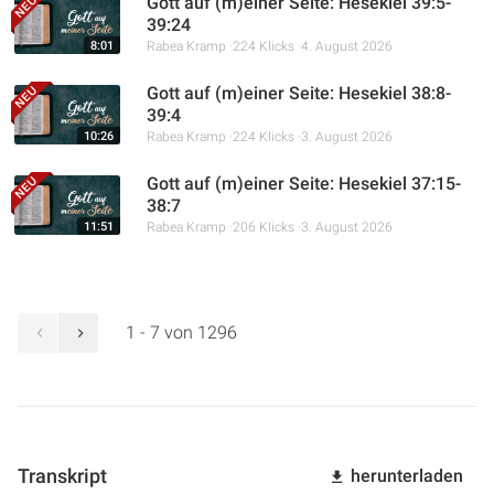
Gott auf (m)einer Seite: Hesekiel 39:5-
39:24
8:01
Rabea Kramp
224 Klicks
4. August 2026
Gott auf (m)einer Seite: Hesekiel 38:8-
39:4
10:26
Rabea Kramp
224 Klicks
3. August 2026
Gott auf (m)einer Seite: Hesekiel 37:15-
38:7
11:51
Rabea Kramp
206 Klicks
3. August 2026
1 - 7 von 1296
Transkript
herunterladen