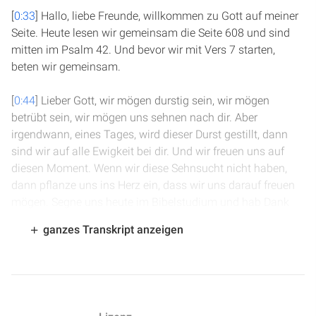
[
0:33
] Hallo, liebe Freunde, willkommen zu Gott auf meiner
Seite. Heute lesen wir gemeinsam die Seite 608 und sind
mitten im Psalm 42. Und bevor wir mit Vers 7 starten,
beten wir gemeinsam.
[
0:44
] Lieber Gott, wir mögen durstig sein, wir mögen
betrübt sein, wir mögen uns sehnen nach dir. Aber
irgendwann, eines Tages, wird dieser Durst gestillt, dann
sind wir auf alle Ewigkeit bei dir. Und wir freuen uns auf
diesen Moment. Wenn wir diese Sehnsucht nicht haben,
dann pflanze uns ins Herz ein, dass wir uns darauf freuen
mögen. Segne uns heute im Bibelstudium und hab Dank
dafür. Amen.
ganzes Transkript anzeigen
[
1:18
] Vers 7, Psalm 42: Mein Gott, meine Seele ist betrübt
in mir; darum gedenke ich an dich im Land des Jordan und
der Hermon-Gipfel, am Berg Mizar. Eine Flut ruft der
anderen beim Rauschen deiner Wasserstürze. Alle deine