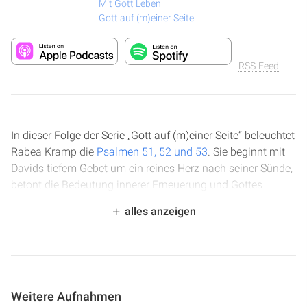
Mit Gott Leben
Gott auf (m)einer Seite
RSS-Feed
In dieser Folge der Serie „Gott auf (m)einer Seite“ beleuchtet
Rabea Kramp die
Psalmen 51, 52 und 53
. Sie beginnt mit
Davids tiefem Gebet um ein reines Herz nach seiner Sünde,
betont die Bedeutung innerer Erneuerung und Gottes
Gnade. Anschließend wird
Psalm 52
als Davids Reaktion
alles anzeigen
auf den Verrat Doegs betrachtet, der die Konsequenzen
bösen Handelns aufzeigt. Abschließend reflektiert sie über
Psalm 53
, der die menschliche Verderbtheit und Gottes
Wunsch nach einem Leben in seinen Wegen thematisiert.
Weitere Aufnahmen