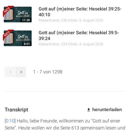
Gott auf (m)einer Seite: Hesekiel 39:25-
40:10
11:30
Rabea Kramp
236 Klicks
5. August 2026
Gott auf (m)einer Seite: Hesekiel 39:5-
39:24
8:01
Rabea Kramp
229 Klicks
4. August 2026
1 - 7 von 1298
Transkript
herunterladen
[
0:10
] Hallo, liebe Freunde, willkommen zu "Gott auf einer
Seite". Heute wollen wir die Seite 613 gemeinsam lesen und