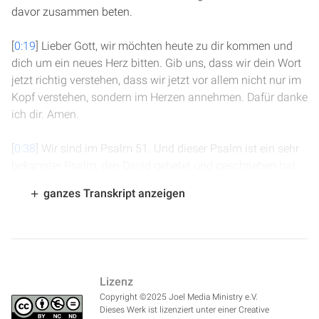
davor zusammen beten.
[
0:19
] Lieber Gott, wir möchten heute zu dir kommen und
dich um ein neues Herz bitten. Gib uns, dass wir dein Wort
jetzt richtig verstehen, dass wir jetzt vor allem nicht nur im
Kopf verstehen, sondern im Herzen annehmen. Dafür danke
ich dir. Amen.
[
0:38
] Wir sind im Psalm 51. Und dieser Psalm ist ein sehr
bekannter Psalm, den David gebetet und geschrieben hat,
der in eine ganz besondere Lebensphase entstanden ist,
ganzes Transkript anzeigen
nämlich nachdem er Urija umgebracht hat und Batseba
schwanger geworden war und er in seinem Leben einen
Punkt erreicht hat, an dem er gemerkt hat: Entweder ich
werde jetzt eine 180-Grad-Drehung machen, oder ich bin für
immer verloren. Und er betet in diesen Zeilen ein sehr
Lizenz
inniges Gebet zu Gott und man merkt richtig, wie David neu
Copyright ©2025 Joel Media Ministry e.V.
anfängt und einen Neuanfang möchte, nachdem Nathan
Dieses Werk ist lizenziert unter einer Creative