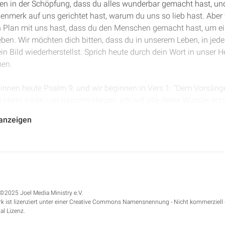
hen in der Schöpfung, dass du alles wunderbar gemacht hast, u
enmerk auf uns gerichtet hast, warum du uns so lieb hast. Aber
 Plan mit uns hast, dass du den Menschen gemacht hast, um ein 
en. Wir möchten dich bitten, dass du in unserem Leben, in jed
in Bild wiederherstellst. Sprich heute durch dein Wort in unser H
men.
eginnen heute Psalm 9, und wir beginnen in Vers 1: "Dem Vorsäng
n Herrn loben von ganzem Herzen, ich will alle deine Wunder erzä
ch will deinem Namen lobsingen, du Höchster." Kannst du auch h
 anzeigen
ude gemacht hat, dass du anderen Menschen von dem erzählen mö
zurückwichen, strauchelten sie und kamen um vor deinem Angesi
ührt, du sitzt auf dem Thron als ein gerechter Richter." Manch
 eine große Freude an dem Thema des Gerichtes, und sie möcht
©2025 Joel Media Ministry e.V.
nicht viel hören. Aber David war anderer Meinung. David wusste
k ist lizenziert unter einer Creative Commons Namensnennung - Nicht kommerziell 
 bedeutet, dass ich mich freuen kann. Das bedeutet, dass ich das 
al Lizenz.
dass diejenigen, die mich angreifen – und da gehört zuallererst