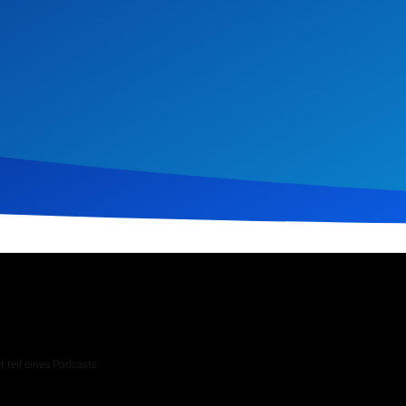
ptember 2025
301
Klicks
Download
 teil eines Podcasts
 Andachten