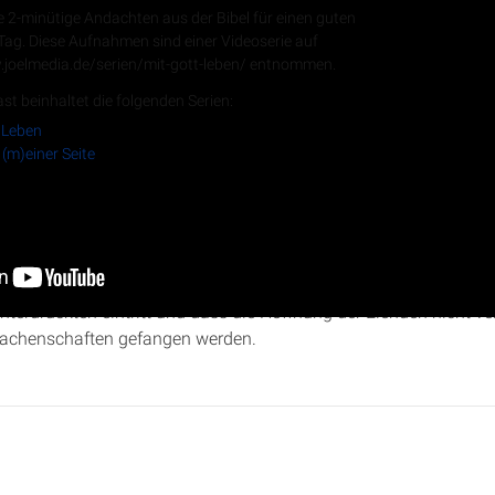
e 2-minütige Andachten aus der Bibel für einen guten
 Tag. Diese Aufnahmen sind einer Videoserie auf
.joelmedia.de/serien/mit-gott-leben/ entnommen.
RSS-Feed
st beinhaltet die folgenden Serien:
 Leben
 (m)einer Seite
 auf (m)einer Seite“ beleuchtet Christopher Kramp die
Psalmen 9 
erechtigkeit und sein unfehlbares Gericht über die Gottlosen. Kra
Unterdrückten eintritt und dass die Hoffnung der Elenden nicht ve
Machenschaften gefangen werden.