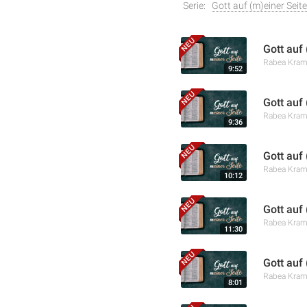
Serie:
Gott auf (m)einer Seite
Gott auf 
Rabea Kra
9:52
Gott auf
Rabea Kra
9:36
Gott auf
Rabea Kra
10:12
Gott auf
Rabea Kra
11:30
Gott auf
Rabea Kra
8:01