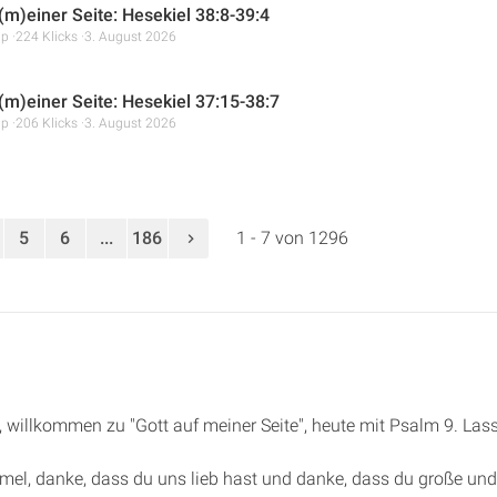
(m)einer Seite: Hesekiel 38:8-39:4
mp
224 Klicks
3. August 2026
 (m)einer Seite: Hesekiel 37:15-38:7
mp
206 Klicks
3. August 2026
5
6
...
186
1 - 7 von 1296
de, willkommen zu "Gott auf meiner Seite", heute mit Psalm 9. L
mmel, danke, dass du uns lieb hast und danke, dass du große und