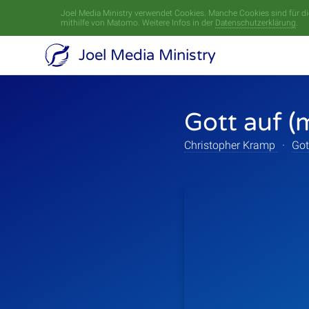
Joel Media Ministry verwendet Cookies. Manche Cookies sind für die
mithilfe von Matomo. Weitere Infos in der
Datenschutzerklärung
.
Joel Media Ministry
Gott auf (
Christopher Kramp
·
Got