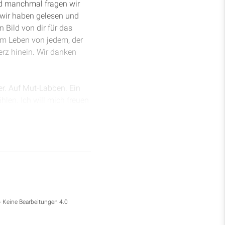
nd manchmal fragen wir
 wir haben gelesen und
Bild von dir für das
em Leben von jedem, der
erz hinein. Wir danken
er. Auf Mut-Labben. Ein
hlen. Ich will mich freuen
eute von ganzem Herzen
chtest, was er für dich
cht. Denn du hast mein
mal haben gläubige
en – besser gesagt – sie
: Die Tatsache, dass Gott
- Keine Bearbeitungen 4.0
miterleben kann, dass er
 der Satan selbst dazu –