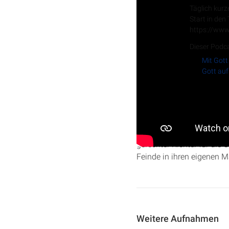
Täglich kurz
Start in den
https://www
Dieser Podca
Mit Gott
Gott auf
In dieser Folge von „Gott
tiefe Freude über Gottes G
gerechter Richter für die 
Feinde in ihren eigenen 
Weitere Aufnahmen