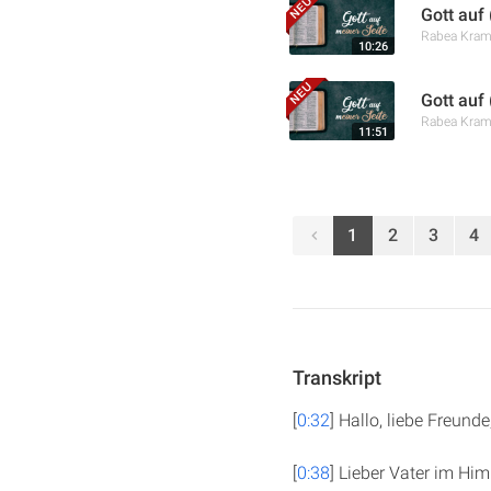
Gott auf 
Rabea Kra
10:26
Gott auf
Rabea Kra
11:51
1
2
3
4
Transkript
[
0:32
] Hallo, liebe Freun
[
0:38
] Lieber Vater im Hi