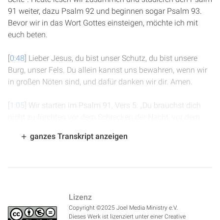
91 weiter, dazu Psalm 92 und beginnen sogar Psalm 93.
Bevor wir in das Wort Gottes einsteigen, möchte ich mit
euch beten.
[
0:48
] Lieber Jesus, du bist unser Schutz, du bist unsere
Burg, unser Fels. Du allein kannst uns bewahren, wenn wir
in großen Nöten sind, und dafür danken wir dir. Amen.
[
1:05
] Wir starten im Psalm 91, Vers 5: „Du brauchst dich
nicht zu fürchten vor dem Schrecken der Nacht, vor dem
Pfeil, der bei Tag fliegt, vor der Pest, die im Finstern
ganzes Transkript anzeigen
schleicht, vor der Seuche, die am Mittag Verderben bringt.
Tausend fallen zu deiner Seite und zehntausend zu deiner
Rechten. So wird es doch dich nicht treffen. Ja, mit eigenen
Augen wirst du sehen und zuschauen, wie den Gottlosen
vergolten wird. Denn du sprichst: Der Herr ist meine
Lizenz
Zuversicht. Den Höchsten hast du zu deiner Zuflucht
Copyright ©2025 Joel Media Ministry e.V.
gemacht. Kein Unglück wird dir zustoßen und keine Plage
Dieses Werk ist lizenziert unter einer Creative