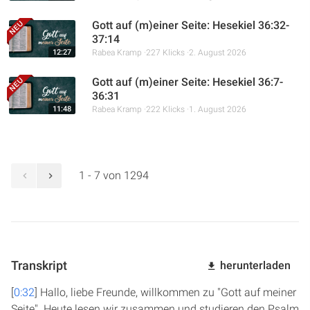
Gott auf (m)einer Seite: Hesekiel 36:32-
37:14
12:27
Rabea Kramp
227 Klicks
2. August 2026
Gott auf (m)einer Seite: Hesekiel 36:7-
36:31
11:48
Rabea Kramp
222 Klicks
1. August 2026
1 - 7 von 1294
Transkript
herunterladen
[
0:32
] Hallo, liebe Freunde, willkommen zu "Gott auf meiner
Seite". Heute lesen wir zusammen und studieren den Psalm