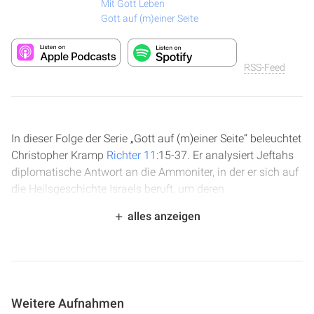
Mit Gott Leben
Gott auf (m)einer Seite
RSS-Feed
In dieser Folge der Serie „Gott auf (m)einer Seite“ beleuchtet
Christopher Kramp
Richter 11
:15-37. Er analysiert Jeftahs
diplomatische Antwort an die Ammoniter, in der er sich auf
die Heilsgeschichte Israels beruft, um deren
Gebietsansprüche zu widerlegen. Die Predigt betont die
alles anzeigen
Bedeutung der Kenntnis biblischer Geschichte für den
geistlichen Kampf und zeigt, wie der Geist des Herrn Jeftah
für den Sieg befähigt. Ein zentraler, tragischer Punkt ist
Jeftahs Gelübde und dessen weitreichende Folgen für
seine einzige Tochter.
Weitere Aufnahmen