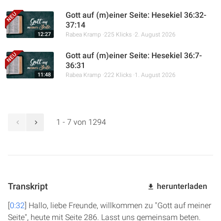
Gott auf (m)einer Seite: Hesekiel 36:32-
37:14
12:27
Rabea Kramp
225 Klicks
2. August 2026
Gott auf (m)einer Seite: Hesekiel 36:7-
36:31
11:48
Rabea Kramp
222 Klicks
1. August 2026
1 - 7 von 1294
Transkript
herunterladen
[
0:32
] Hallo, liebe Freunde, willkommen zu "Gott auf meiner
Seite", heute mit Seite 286. Lasst uns gemeinsam beten.