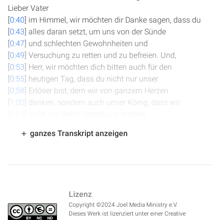
Lieber Vater
[
0:40
] im Himmel, wir möchten dir Danke sagen, dass du
[
0:43
] alles daran setzt, um uns von der Sünde
[
0:47
] und schlechten Gewohnheiten und
[
0:49
] Versuchung zu retten und zu befreien. Und,
[
0:53
] Herr, wir möchten dich bitten auch für den
[
0:55
] heutigen Tag, dass du nicht nur unser
[
0:58
] Erlöser bist, dem wir von ganzem Herzen
[
1:00
] danken, sondern auch unser König, dass wir
[
1:04
] nicht nur deine Vergebung erleben,
[
1:05
] sondern auch aus Liebe und aus Freude
ganzes Transkript anzeigen
[
1:10
] gehorsam sind und dich bestimmen, dass du
[
1:14
] es in unserem Leben passieren soll,
[
1:15
] weil wir gelernt haben und immer besser
[
1:18
] lernen, dass du die besten Pläne für uns
[
1:20
] hast. Herr, sprich durch dein Wort auch
Lizenz
[
1:23
] heute jetzt zu uns durch deinen Heiligen
Copyright ©2024 Joel Media Ministry e.V.
[
1:26
] Geist direkt in unser Herz. Das bitten wir
Dieses Werk ist lizenziert unter einer Creative