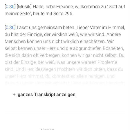
[
0:30
] [Musik] Hallo, liebe Freunde, willkommen zu "Gott auf
meiner Seite", heute mit Seite 296.
[
0:36
] Lasst uns gemeinsam beten. Lieber Vater im Himmel,
du bist der Einzige, der wirklich weiß, wie wir sind. Andere
Menschen können uns nicht wirklich einschätzen. Wir
selbst kennen unser Herz und die abgrundtiefen Bosheiten,
die sich darin oft verbergen, können wir gar nicht selbst. Du
bist der Einzige, der weiß, was unsere wahren Probleme
sind. Und Herr, deswegen möchten wir dich bitten, dass du
unser Herz nimmst, du könntest es allein reinigen, und
dass du unser Herz rein erhältst, denn wir können das nicht
alleine rein halten. Wir bitten dich, dass du heute durch
ganzes Transkript anzeigen
dein Wort zu uns sprichst. Das bitten wir im Namen Jesu.
Amen.
[
1:21
] Wir sind in Richter Kapitel 20. Nach der Schandtat
von Gibea, als eine Frau grässlich misshandelt und