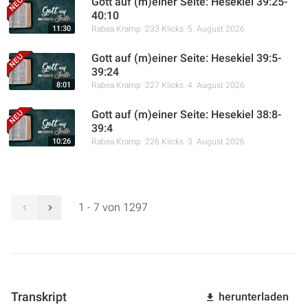
Gott auf (m)einer Seite: Hesekiel 39:25-
40:10
11:30
Rabea Kramp
233 Klicks
5. August 2026
Gott auf (m)einer Seite: Hesekiel 39:5-
39:24
8:01
Rabea Kramp
227 Klicks
4. August 2026
Gott auf (m)einer Seite: Hesekiel 38:8-
39:4
10:26
Rabea Kramp
226 Klicks
3. August 2026
1 - 7 von 1297
Transkript
herunterladen