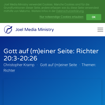
Joel Media Ministry verwendet Cookies. Manche Cookies sind für die
Menü
Grundfunktionen dieser Seite, andere erfassen wie du diese Seite verwendest
mithilfe von Matomo. Weitere Infos in der
Datenschutzerklärung
.
Nur notwendige Cookies erlauben
OK
Videoarchiv
Joel Media Ministry
Aufnahmen
Gott auf (m)einer Seite: Richter
Serien
20:3-20:26
Sprecher
Christopher Kramp
·
Gott auf (m)einer Seite
·
Themen:
Richter
Themen
Startseite