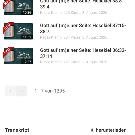
Gott auf (m)einer Seite: Hesekiel 38:8-
39:4
10:26
Rabea Kramp
223 Klicks
3. August 2026
Gott auf (m)einer Seite: Hesekiel 37:15-
38:7
11:51
Rabea Kramp
204 Klicks
3. August 2026
Gott auf (m)einer Seite: Hesekiel 36:32-
37:14
12:27
Rabea Kramp
227 Klicks
2. August 2026
1 - 7 von 1295
Transkript
herunterladen