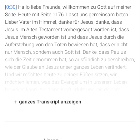
[
0:30
] Hallo liebe Freunde, willkommen zu Gott auf meiner
Seite. Heute mit Seite 1176. Lasst uns gemeinsam beten.
Lieber Vater im Himmel, danke für Jesus, danke, dass
Jesus im Alten Testament vorhergesagt worden ist, dass
Jesus Mensch geworden ist und dass Jesus durch die
Auferstehung von den Toten bewiesen hat, dass er nicht
nur Mensch, sondern auch Gott ist. Danke, dass Paulus
sich die Zeit genommen hat, so ausführlich zu beschreiben,
wie der Glaube an Jesus unser ganzes Leben verändert.
Und wir möchten heute zu deinen Füßen sitzen, wir
möchten lernen, was das Evangelium in unserem Leben
bewirken kann. Als deine Kraft erfüllt uns mit deinem
Heiligen Geist und gibt, dass wir dein Wort gut verstehen
ganzes Transkript anzeigen
können. Das bitten wir im Namen Jesu. Amen.
[
1:35
] Wir sind in Römer Kapitel 1. Paulus schreibt an die
Römer und dankt Gott für ihren Glauben und sagt ihnen,
wie oft er sich schon vorgenommen hat, einmal nach Rom