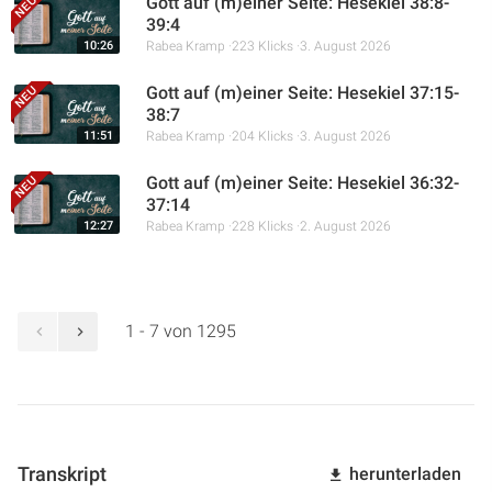
Gott auf (m)einer Seite: Hesekiel 38:8-
39:4
10:26
Rabea Kramp
223 Klicks
3. August 2026
Gott auf (m)einer Seite: Hesekiel 37:15-
38:7
11:51
Rabea Kramp
204 Klicks
3. August 2026
Gott auf (m)einer Seite: Hesekiel 36:32-
37:14
12:27
Rabea Kramp
228 Klicks
2. August 2026
1 - 7 von 1295
Transkript
herunterladen