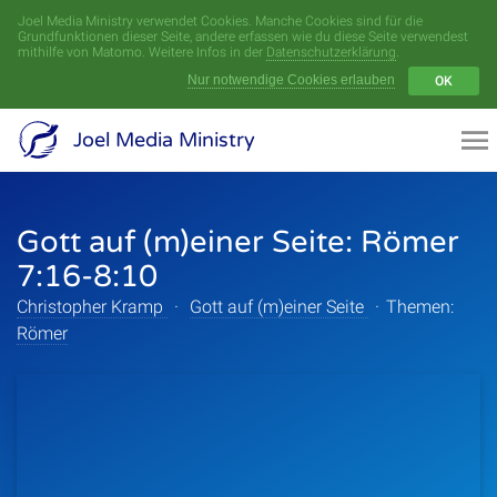
Joel Media Ministry verwendet Cookies. Manche Cookies sind für die
Menü
Grundfunktionen dieser Seite, andere erfassen wie du diese Seite verwendest
mithilfe von Matomo. Weitere Infos in der
Datenschutzerklärung
.
Nur notwendige Cookies erlauben
OK
Videoarchiv
Joel Media Ministry
Aufnahmen
Gott auf (m)einer Seite: Römer
Serien
7:16-8:10
Sprecher
Christopher Kramp
·
Gott auf (m)einer Seite
·
Themen:
Römer
Themen
Startseite