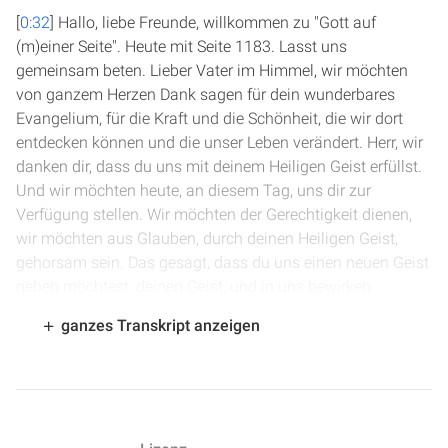
[
0:32
] Hallo, liebe Freunde, willkommen zu "Gott auf
(m)einer Seite". Heute mit Seite 1183. Lasst uns
gemeinsam beten. Lieber Vater im Himmel, wir möchten
von ganzem Herzen Dank sagen für dein wunderbares
Evangelium, für die Kraft und die Schönheit, die wir dort
entdecken können und die unser Leben verändert. Herr, wir
danken dir, dass du uns mit deinem Heiligen Geist erfüllst.
Und wir möchten heute, an diesem Tag, uns dir zur
Verfügung stellen. Wir möchten der Gerechtigkeit dienen,
wir möchten aus Glauben, durch deinen Heiligen Geist,
gehorsam sein. Das gesagt, dass du uns einen neuen Geist
geben möchtest, deinen Geist, und in uns bewirken
möchtest, dass wir deine Gesetze, deine Gebote, deine
ganzes Transkript anzeigen
Satzung befolgen und tun. Ja, das wünschen wir uns für
den heutigen Tag und auch für den morgigen, für jeden Tag
unseres Lebens. Und bitten dich, dass du jetzt durch dein
Wort zu uns sprichst. Das bitten wir im Namen Jesu. Amen.