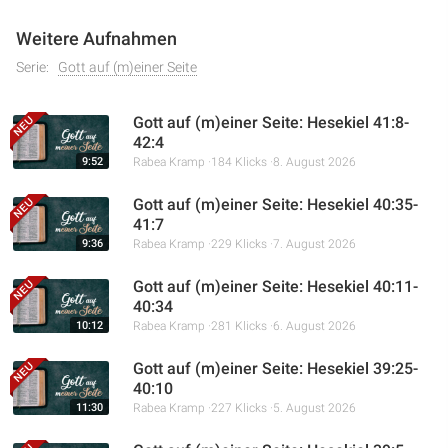
Weitere Aufnahmen
Serie:
Gott auf (m)einer Seite
Gott auf (m)einer Seite: Hesekiel 41:8-
42:4
9:52
Rabea Kramp
184 Klicks
8. August 2026
Gott auf (m)einer Seite: Hesekiel 40:35-
41:7
9:36
Rabea Kramp
229 Klicks
7. August 2026
Gott auf (m)einer Seite: Hesekiel 40:11-
40:34
10:12
Rabea Kramp
281 Klicks
6. August 2026
Gott auf (m)einer Seite: Hesekiel 39:25-
40:10
11:30
Rabea Kramp
227 Klicks
5. August 2026