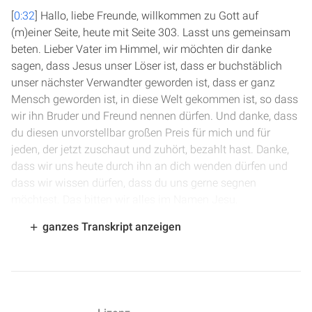
[
0:32
] Hallo, liebe Freunde, willkommen zu Gott auf
(m)einer Seite, heute mit Seite 303. Lasst uns gemeinsam
beten. Lieber Vater im Himmel, wir möchten dir danke
sagen, dass Jesus unser Löser ist, dass er buchstäblich
unser nächster Verwandter geworden ist, dass er ganz
Mensch geworden ist, in diese Welt gekommen ist, so dass
wir ihn Bruder und Freund nennen dürfen. Und danke, dass
du diesen unvorstellbar großen Preis für mich und für
jeden, der jetzt zuschaut und zuhört, bezahlt hast. Danke,
dass wir uns heute durch ihn an dich wenden dürfen und
dass wir wissen dürfen, dass du uns gerne segnen
möchtest. Das bitten wir alles im Namen Jesu.
ganzes Transkript anzeigen
[
1:25
] Wir sind dann in Ruth Kapitel 4. Boas hat das Feld
und Ruth erworben. Sie haben geheiratet und Ruth hat
einen Sohn bekommen. Und die Frauen loben und preisen
und segnen die Noomi und sagen, dass Gott gesegnet sei,
der ihr einen Löser nicht versagt hat. Und jetzt, dass dieses