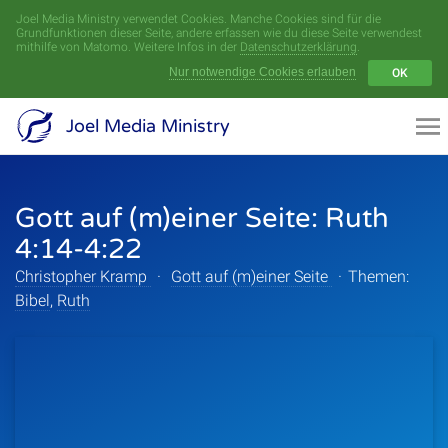
Joel Media Ministry verwendet Cookies. Manche Cookies sind für die
Menü
Grundfunktionen dieser Seite, andere erfassen wie du diese Seite verwendest
mithilfe von Matomo. Weitere Infos in der
Datenschutzerklärung
.
Nur notwendige Cookies erlauben
OK
Videoarchiv
Joel Media Ministry
Aufnahmen
Gott auf (m)einer Seite: Ruth
Serien
4:14-4:22
Sprecher
Christopher Kramp
·
Gott auf (m)einer Seite
·
Themen:
Bibel
,
Ruth
Themen
Startseite