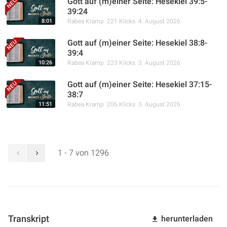
Gott auf (m)einer Seite: Hesekiel 39:5-
39:24
8:01
Rabea Kramp
221 Klicks
4. August 2026
Gott auf (m)einer Seite: Hesekiel 38:8-
39:4
10:26
Rabea Kramp
223 Klicks
3. August 2026
Gott auf (m)einer Seite: Hesekiel 37:15-
38:7
11:51
Rabea Kramp
206 Klicks
3. August 2026
1 - 7 von 1296
Transkript
herunterladen