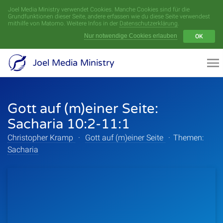
Joel Media Ministry verwendet Cookies. Manche Cookies sind für die
Menü
Grundfunktionen dieser Seite, andere erfassen wie du diese Seite verwendest
mithilfe von Matomo. Weitere Infos in der
Datenschutzerklärung
.
Nur notwendige Cookies erlauben
OK
Videoarchiv
Joel Media Ministry
Aufnahmen
Gott auf (m)einer Seite:
Serien
Sacharia 10:2-11:1
Sprecher
Christopher Kramp
·
Gott auf (m)einer Seite
·
Themen:
Sacharia
Themen
Startseite