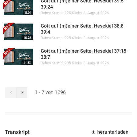
Gott auf (m)einer Seite: Hesekiel 39:5-
39:24
8:01
Rabea Kramp
225 Klicks
4. August 2026
Gott auf (m)einer Seite: Hesekiel 38:8-
39:4
10:26
Rabea Kramp
225 Klicks
3. August 2026
Gott auf (m)einer Seite: Hesekiel 37:15-
38:7
11:51
Rabea Kramp
206 Klicks
3. August 2026
1 - 7 von 1296
Transkript
herunterladen