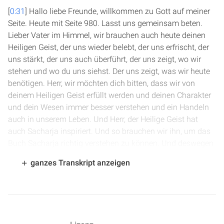
[
0:31
] Hallo liebe Freunde, willkommen zu Gott auf meiner
Seite. Heute mit Seite 980. Lasst uns gemeinsam beten.
Lieber Vater im Himmel, wir brauchen auch heute deinen
Heiligen Geist, der uns wieder belebt, der uns erfrischt, der
uns stärkt, der uns auch überführt, der uns zeigt, wo wir
stehen und wo du uns siehst. Der uns zeigt, was wir heute
benötigen. Herr, wir möchten dich bitten, dass wir von
deinem Heiligen Geist erfüllt werden und deinen Charakter
und dein Wesen immer besser verstehen und ein Handeln
auch in unserem Leben. Und Herr, der Heilige Geist hat
auch Sacharja inspiriert. Und so brauchen wir ihn, um das
Buch Sacharja richtig verstehen zu können. Und deswegen
bitten wir dich, dass du durch den Heiligen Geist jetzt zu
ganzes Transkript anzeigen
uns sprichst und unser Lehrer bist. Das bitten wir im
Namen Jesu, der versprochen hat, dass du uns gerne den
Heiligen Geist schenken möchtest, noch lieber als Eltern
ihren Kindern etwas Gutes geben möchten. Und Eltern
möchten ihren Kindern nur das Beste geben. Und es sind