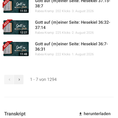
Gott auf (m)einer Seite: Hesekiel 37:15-
38:7
11:51
Rabea Kramp
202 Klicks
3. August 2026
Gott auf (m)einer Seite: Hesekiel 36:32-
37:14
12:27
Rabea Kramp
225 Klicks
2. August 2026
Gott auf (m)einer Seite: Hesekiel 36:7-
36:31
11:48
Rabea Kramp
222 Klicks
1. August 2026
1 - 7 von 1294
Transkript
herunterladen