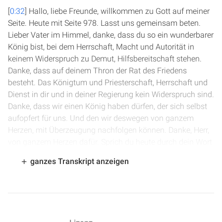
[
0:32
] Hallo, liebe Freunde, willkommen zu Gott auf meiner
Seite. Heute mit Seite 978. Lasst uns gemeinsam beten.
Lieber Vater im Himmel, danke, dass du so ein wunderbarer
König bist, bei dem Herrschaft, Macht und Autorität in
keinem Widerspruch zu Demut, Hilfsbereitschaft stehen.
Danke, dass auf deinem Thron der Rat des Friedens
besteht. Das Königtum und Priesterschaft, Herrschaft und
Dienst in dir und in deiner Regierung kein Widerspruch sind.
Danke, dass wir einen König haben dürfen, der sich selbst
aufopfert für uns. Und den wir deswegen von ganzem
Herzen, mit Überzeugung nachfolgen können. Danke, Herr,
von ganzem Herzen dafür. Sprich du heute durch dein Wort
zu uns und erfüll uns mit deinem Heiligen Geist. Das bitten
ganzes Transkript anzeigen
wir im Namen Jesu. Amen.
[
1:56
] Wir sind in Sacharja Kapitel 8, wo wir heute beginnen
wollen. Wir haben gesehen, wie in Sacharja 7 einige
Menschen zu den Priestern nach Jerusalem kamen und zu