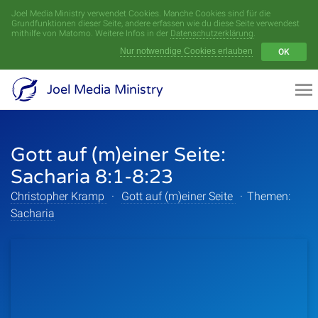
Joel Media Ministry verwendet Cookies. Manche Cookies sind für die
Menü
Grundfunktionen dieser Seite, andere erfassen wie du diese Seite verwendest
mithilfe von Matomo. Weitere Infos in der
Datenschutzerklärung
.
Nur notwendige Cookies erlauben
OK
Videoarchiv
Joel Media Ministry
Aufnahmen
Gott auf (m)einer Seite:
Serien
Sacharia 8:1-8:23
Sprecher
Christopher Kramp
·
Gott auf (m)einer Seite
·
Themen:
Sacharia
Themen
Startseite