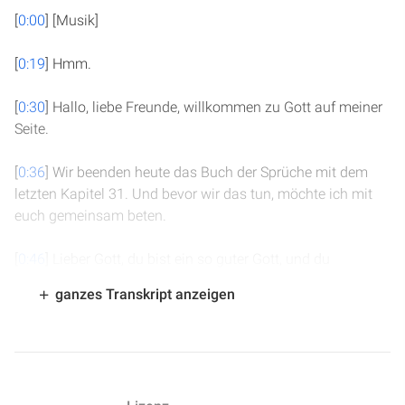
[
0:00
] [Musik]
[
0:19
] Hmm.
[
0:30
] Hallo, liebe Freunde, willkommen zu Gott auf meiner
Seite.
[
0:36
] Wir beenden heute das Buch der Sprüche mit dem
letzten Kapitel 31. Und bevor wir das tun, möchte ich mit
euch gemeinsam beten.
[
0:46
] Lieber Gott, du bist ein so guter Gott, und du
möchtest, dass wir nach deinem Vorbild wandeln. Und
ganzes Transkript anzeigen
wenn wir heute uns ganz besonders darauf besinnen und
das betrachten, wie du uns Frauen sehen möchtest, dann
lass uns ja, Einsicht. Gib uns Einsicht und Weisheit, dass
wir das nicht nur lesen, sondern dass wir diesen Maßstab,
den du an uns anlegst, auch verinnerlichen und dass wir