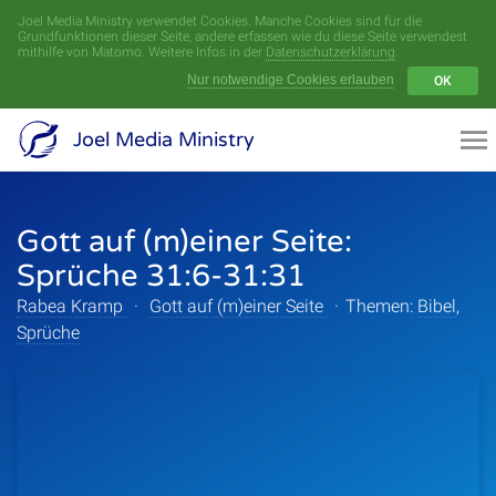
Joel Media Ministry verwendet Cookies. Manche Cookies sind für die
Menü
Grundfunktionen dieser Seite, andere erfassen wie du diese Seite verwendest
mithilfe von Matomo. Weitere Infos in der
Datenschutzerklärung
.
Nur notwendige Cookies erlauben
OK
Videoarchiv
Joel Media Ministry
Aufnahmen
Gott auf (m)einer Seite:
Serien
Sprüche 31:6-31:31
Sprecher
Rabea Kramp
·
Gott auf (m)einer Seite
·
Themen:
Bibel
,
Sprüche
Themen
Startseite