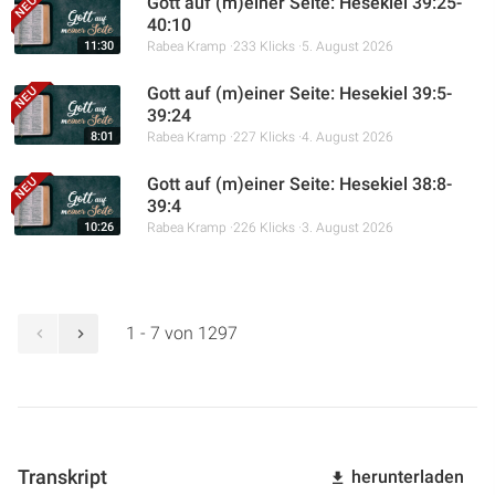
Gott auf (m)einer Seite: Hesekiel 39:25-
40:10
11:30
Rabea Kramp
233 Klicks
5. August 2026
Gott auf (m)einer Seite: Hesekiel 39:5-
39:24
8:01
Rabea Kramp
227 Klicks
4. August 2026
Gott auf (m)einer Seite: Hesekiel 38:8-
39:4
10:26
Rabea Kramp
226 Klicks
3. August 2026
1 - 7 von 1297
Transkript
herunterladen