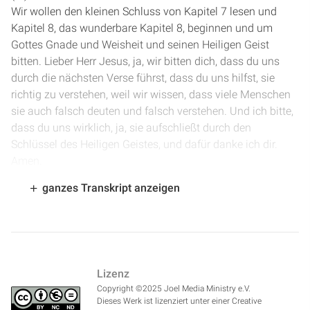
Wir wollen den kleinen Schluss von Kapitel 7 lesen und
Kapitel 8, das wunderbare Kapitel 8, beginnen und um
Gottes Gnade und Weisheit und seinen Heiligen Geist
bitten. Lieber Herr Jesus, ja, wir bitten dich, dass du uns
durch die nächsten Verse führst, dass du uns hilfst, sie
richtig zu verstehen, weil wir wissen, dass viele Menschen
sie auch falsch deuten und falsch verstehen. Und ich bitte,
dass du uns wirklich, ja, sie aufschließt durch den
Schlüssel des Heiligen Geistes, und dafür danke ich dir.
Amen.
ganzes Transkript anzeigen
[
1:10
] Wir haben noch zwei Verse von Kapitel 7 übrig, ab
Vers 26: "Denn sie hat viele verwundet und zu Fall gebracht,
und gewaltig ist die Zahl derer, die sie getötet hat." Gemeint
ist die Verführerin. "Ihr Haus ist der Eingang zum
Totenreich, der hinabführt zu den Kammern des Todes."
Lizenz
Wenn wir der Verführerin, der Sünde, hinterherlaufen, dann
Copyright ©2025 Joel Media Ministry e.V.
bedeutet das für uns Untergang. Und der Kontrast dazu,
Dieses Werk ist lizenziert unter einer Creative