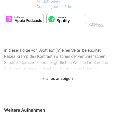
Mit Gott Leben
Gott auf (m)einer Seite
RSS-Feed
In dieser Folge von „Gott auf (m)einer Seite“ beleuchtet
Rabea Kramp den Kontrast zwischen der verführerischen
Sünde in
Sprüche 7
und der göttlichen Weisheit in
Sprüche
8
. Sie betont, wie die Weisheit, die als Jesus Christus
identifiziert wird, laut ruft und ein unvergängliches Erbe
alles anzeigen
sowie wahre Fülle verspricht. Der Abschnitt über die
Selbstoffenbarung der Weisheit wird als eindrückliche
Beschreibung von Jesu ewiger Existenz und seiner Rolle
als Schöpfer hervorgehoben.
Weitere Aufnahmen