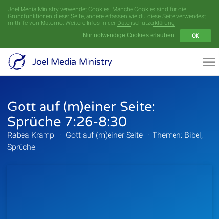
Joel Media Ministry verwendet Cookies. Manche Cookies sind für die
Menü
Grundfunktionen dieser Seite, andere erfassen wie du diese Seite verwendest
mithilfe von Matomo. Weitere Infos in der
Datenschutzerklärung
.
Nur notwendige Cookies erlauben
OK
Videoarchiv
Joel Media Ministry
Aufnahmen
Gott auf (m)einer Seite:
Serien
Sprüche 7:26-8:30
Sprecher
Rabea Kramp
·
Gott auf (m)einer Seite
·
Themen:
Bibel
,
Sprüche
Themen
Startseite