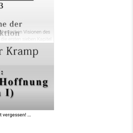
ophetischen Visionen des
 die ersten sieben Kapitel
mehr über die historische
 Tempelbau bis zur
vergessen! ...