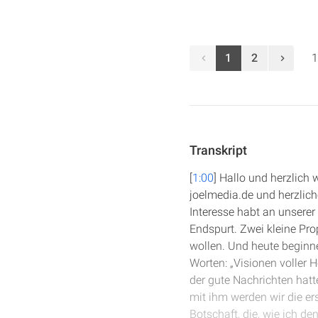
1
2
1
Transkript
[
1:00
] Hallo und herzlich 
joelmedia.de und herzlic
Interesse habt an unserer
Endspurt. Zwei kleine Pro
wollen. Und heute beginn
Worten: „Visionen voller 
der gute Nachrichten hatt
mit ihm werden wir die er
Botschaft, die, wie ich den