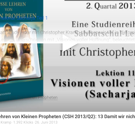
terial Sacharja Teil 1
tatt Study Hour mit Christopher Kramp tauchen wir tief in die pr
ektion, überschrieben mit „Visionen voller Hoffnung“, beleuchtet
g von Sacharjas Botschaft für unsere heutige Zeit. Wir erfahren 
alles anzeigen
es Buches und die symbolische Kraft der acht Visionen, die vom
reichen.
2013 Q2: Die kleinen Propheten
hren von Kleinen Propheten (CSH 2013/Q2): 13 Damit wir nicht 
r Kramp
1.392 Klicks
26. Juni 2013