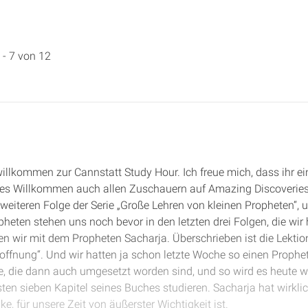
 - 7 von 12
willkommen zur Cannstatt Study Hour. Ich freue mich, dass ihr e
hes Willkommen auch allen Zuschauern auf Amazing Discoveries. 
 weiteren Folge der Serie „Große Lehren von kleinen Propheten“,
pheten stehen uns noch bevor in den letzten drei Folgen, die wi
en wir mit dem Propheten Sacharja. Überschrieben ist die Lekti
Hoffnung“. Und wir hatten ja schon letzte Woche so einen Prophe
e, die dann auch umgesetzt worden sind, und so wird es heute w
sten sieben Kapitel seines Buches studieren. Sacharja hat wirklic
ke, für unsere Zeit von äußerster Wichtigkeit ist.