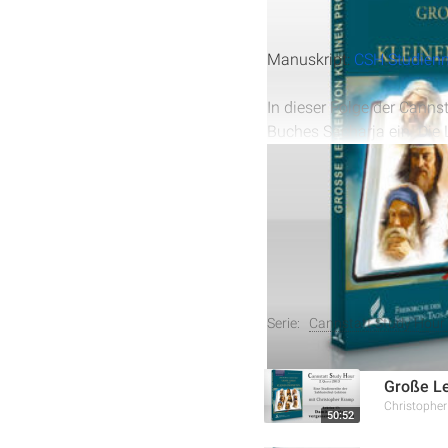
Manuskript:
CSH Studienma
In dieser Folge der Canns
Buches Sacharja ein. Die L
und enthüllt die Bedeutun
Bedeutung, die Struktur d
messianischen Hoffnung 
Weitere Aufnahmen
Serie:
Cannstatt Study Hour 
Große Le
Christophe
50:52