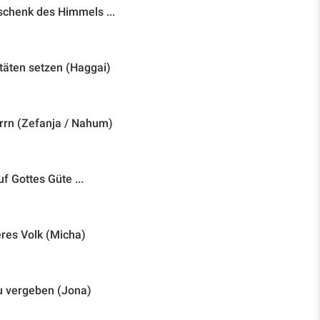
chenk des Himmels ...
täten setzen (Haggai)
rrn (Zefanja / Nahum)
 Gottes Güte ...
res Volk (Micha)
u vergeben (Jona)