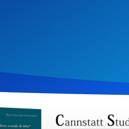
 2013
1.703
Klicks
Download