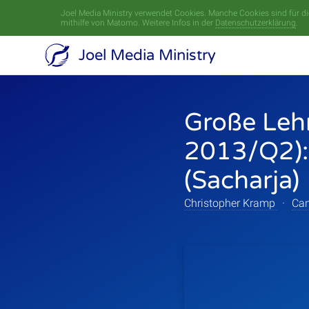
Joel Media Ministry verwendet Cookies. Manche Cookies sind für die
mithilfe von Matomo. Weitere Infos in der
Datenschutzerklärung
.
Joel Media Ministry
Große Leh
2013/Q2): 
(Sacharja)
Christopher Kramp
·
Can