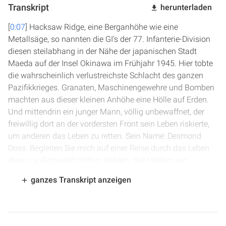
Transkript
herunterladen
[
0:07
] Hacksaw Ridge, eine Berganhöhe wie eine
Metallsäge, so nannten die GI's der 77. Infanterie-Division
diesen steilabhang in der Nähe der japanischen Stadt
Maeda auf der Insel Okinawa im Frühjahr 1945. Hier tobte
die wahrscheinlich verlustreichste Schlacht des ganzen
Pazifikkrieges. Granaten, Maschinengewehre und Bomben
machten aus dieser kleinen Anhöhe eine Hölle auf Erden.
Und mittendrin ein junger Mann, völlig unbewaffnet, der
freiwillig dort an der vordersten Front sein Leben riskierte,
um anderen das Leben zu retten. Sein Name: Desmond
Doss. Begleiten Sie mich auf einer Reise durch das Leben
dieses außergewöhnlichen Helden, des Helden von
Hacksaw Ridge.
ganzes Transkript anzeigen
[
1:41
] Desmond Thomas Doss wurde am 7. Februar 1919
in Lynchburg, Virginia, geboren. Er war das zweite von drei
Kindern. Sein Vater, William Thomas Doss, war ein Veteran