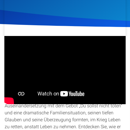
Artikel
Podcasts
Studienzentrum
2. Dezember 2016
6.415
Klicks
Download
Über Uns
Kontakt
Diese Folge von „Hacksaw Ridge – Die Wahre
Entscheidung“ beleuchtet die bewegte Kindheit und Jugend
Spenden
von Desmond Doss, dem Helden von Hacksaw Ridge.
Erfahren Sie, wie prägende Erlebnisse, insbesondere die
Auseinandersetzung mit dem Gebot „Du sollst nicht töten“
und eine dramatische Familiensituation, seinen tiefen
Glauben und seine Überzeugung formten, im Krieg Leben
zu retten, anstatt Leben zu nehmen. Entdecken Sie, wie er