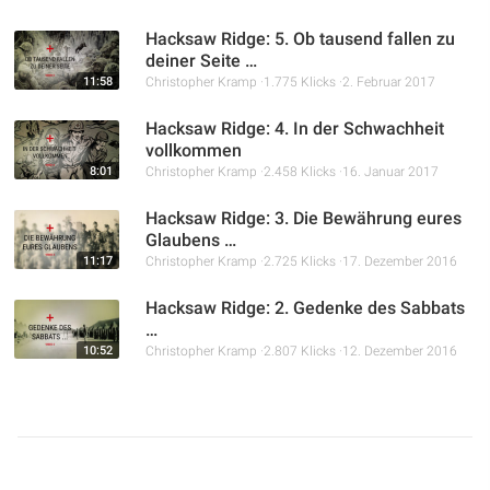
Hacksaw Ridge: 5. Ob tausend fallen zu
deiner Seite …
11:58
Christopher Kramp
1.775 Klicks
2. Februar 2017
Hacksaw Ridge: 4. In der Schwachheit
vollkommen
8:01
Christopher Kramp
2.458 Klicks
16. Januar 2017
Hacksaw Ridge: 3. Die Bewährung eures
Glaubens …
11:17
Christopher Kramp
2.725 Klicks
17. Dezember 2016
Hacksaw Ridge: 2. Gedenke des Sabbats
…
10:52
Christopher Kramp
2.807 Klicks
12. Dezember 2016