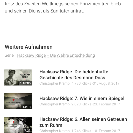
trotz des Zweiten Weltkriegs seinen Prinzipien treu blieb
und seinen Dienst als Sanitäter antrat.
Weitere Aufnahmen
Serie:
Hacksaw Ridge – Die Wahre Entscheidung
Hacksaw Ridge: Die heldenhafte
Geschichte des Desmond Doss
1:10:05
Christopher Kramp
4.730 Klicks
31. August 2017
Hacksaw Ridge: 7. Wie in einem Spiegel
Christopher Kramp
2.020 Klicks
23. Februar 2017
14:13
Hacksaw Ridge: 6. Allen seinen Getreuen
zum Ruhm
7:33
Christopher Kramp
1.746 Klicks
10. Februar 2017