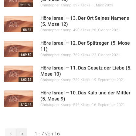
2:11:50
Christopher Kramp
327 Klicks
1. März 2023
Höre Israel – 13. Der Ort Seines Namens
(5. Mose 12)
58:37
Christopher Kramp
490 Klicks
28. Oktober 2021
Höre Israel – 12. Der Spätregen (5. Mose
11)
1:09:52
Christopher Kramp
762 Klicks
22. Oktober 2021
Höre Israel – 11. Das Gesetz der Liebe (5.
Mose 10)
1:03:32
Christopher Kramp
729 Klicks
19. September 2021
Höre Israel – 10. Das Kalb und der Mittler
(5. Mose 9)
1:12:44
Christopher Kramp
546 Klicks
16. September 2021
1 - 7 von 16