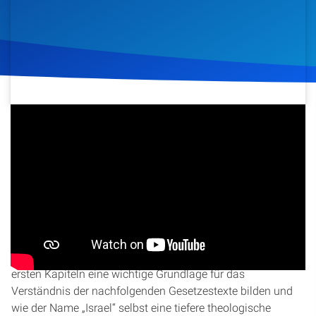
Artikel
Podcasts
Studienzentrum
6. Februar 2019
1.172
Klicks
Download
Über Uns
Kontakt
In dieser Folge von „Höre Israel“ taucht Christopher Kramp
Spenden
tief in 5. Mose Kapitel 4 ein und beleuchtet die Bedeutung
von Gottes Gesetzen und Satzungen für das Volk Israel und
für uns heute. Er erklärt, warum die Geschichten aus den
ersten Kapiteln eine wichtige Grundlage für das
Verständnis der nachfolgenden Gesetzestexte bilden und
wie der Name „Israel“ selbst eine tiefere theologische