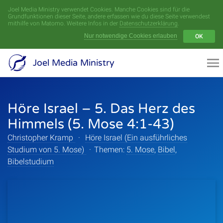
Joel Media Ministry verwendet Cookies. Manche Cookies sind für die
Menü
Grundfunktionen dieser Seite, andere erfassen wie du diese Seite verwendest
mithilfe von Matomo. Weitere Infos in der
Datenschutzerklärung
.
Nur notwendige Cookies erlauben
OK
Videoarchiv
Joel Media Ministry
Aufnahmen
Höre Israel – 5. Das Herz des
Serien
Himmels (5. Mose 4:1-43)
Sprecher
Christopher Kramp
·
Höre Israel (Ein ausführliches
Studium von 5. Mose)
·
Themen:
5. Mose
,
Bibel
,
Themen
Bibelstudium
Startseite