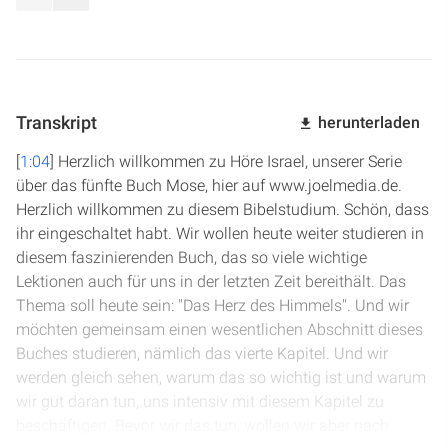
Transkript
herunterladen
[
1:04
] Herzlich willkommen zu Höre Israel, unserer Serie
über das fünfte Buch Mose, hier auf www.joelmedia.de.
Herzlich willkommen zu diesem Bibelstudium. Schön, dass
ihr eingeschaltet habt. Wir wollen heute weiter studieren in
diesem faszinierenden Buch, das so viele wichtige
Lektionen auch für uns in der letzten Zeit bereithält. Das
Thema soll heute sein: "Das Herz des Himmels". Und wir
möchten gemeinsam einen wesentlichen Abschnitt dieses
Buches studieren, nämlich das vierte Kapitel. Und wir
werden gleich sehen, warum das so wichtig ist und warum
wir gut daran tun, uns intensiv mit diesem Kapitel zu
beschäftigen. Bevor wir das tun, wollen wir aber nach