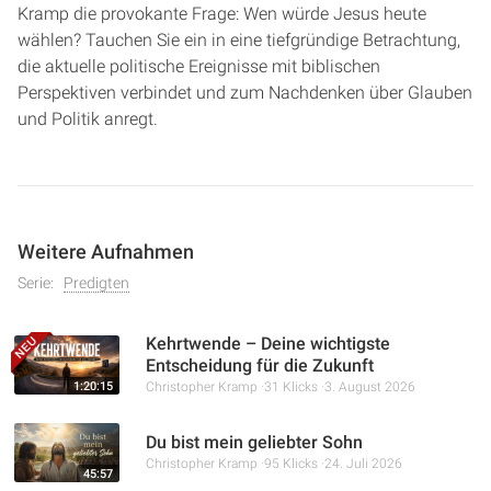
Kramp die provokante Frage: Wen würde Jesus heute
wählen? Tauchen Sie ein in eine tiefgründige Betrachtung,
die aktuelle politische Ereignisse mit biblischen
Perspektiven verbindet und zum Nachdenken über Glauben
und Politik anregt.
Weitere Aufnahmen
Serie:
Predigten
Kehrtwende – Deine wichtigste
Entscheidung für die Zukunft
1:20:15
Christopher Kramp
31 Klicks
3. August 2026
Du bist mein geliebter Sohn
Christopher Kramp
95 Klicks
24. Juli 2026
45:57