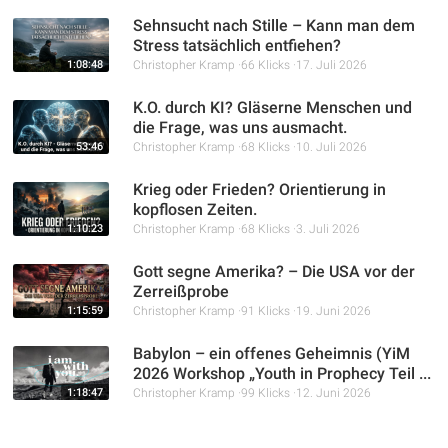
Sehnsucht nach Stille – Kann man dem
Stress tatsächlich entfiehen?
1:08:48
Christopher Kramp
66 Klicks
17. Juli 2026
K.O. durch KI? Gläserne Menschen und
die Frage, was uns ausmacht.
53:46
Christopher Kramp
68 Klicks
10. Juli 2026
Krieg oder Frieden? Orientierung in
kopflosen Zeiten.
1:10:23
Christopher Kramp
68 Klicks
3. Juli 2026
Gott segne Amerika? – Die USA vor der
Zerreißprobe
1:15:59
Christopher Kramp
91 Klicks
19. Juni 2026
Babylon – ein offenes Geheimnis (YiM
2026 Workshop „Youth in Prophecy Teil ...
1:18:47
Christopher Kramp
99 Klicks
12. Juni 2026