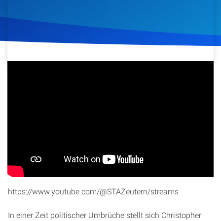
Artikel
Podcasts
Studienzent
26. Juni 2026
76
Klicks
Download
Über Uns
Kontakt
Mit freundlicher Unterstützung der Adventgemeinde
Zeutern
Spenden
Startseite
https://www.youtube.com/@STAZeutern/streams
In einer Zeit politischer Umbrüche stellt sich Christopher