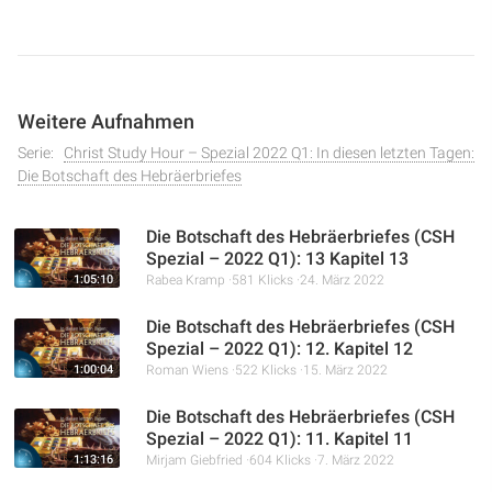
ersten Kapitel und betont die Wichtigkeit, auf die Botschaft
Jesu Christi zu achten, da sie von größerer Autorität ist als
die durch Engel übermittelten Gesetze. Kramp erklärt, wie
das Evangelium selbst durch Zeichen und Wunder
Weitere Aufnahmen
bestätigt wurde und wie es die ursprüngliche Bestimmung
des Menschen als Herrscher über die Schöpfung
Serie:
Christ Study Hour – Spezial 2022 Q1: In diesen letzten Tagen:
Die Botschaft des Hebräerbriefes
wiederherstellt.
Die Botschaft des Hebräerbriefes (CSH
Spezial – 2022 Q1): 13 Kapitel 13
1:05:10
Rabea Kramp
581 Klicks
24. März 2022
Die Botschaft des Hebräerbriefes (CSH
Spezial – 2022 Q1): 12. Kapitel 12
1:00:04
Roman Wiens
522 Klicks
15. März 2022
Die Botschaft des Hebräerbriefes (CSH
Spezial – 2022 Q1): 11. Kapitel 11
1:13:16
Mirjam Giebfried
604 Klicks
7. März 2022