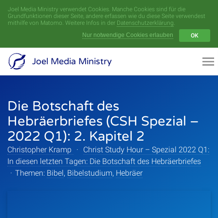
Joel Media Ministry verwendet Cookies. Manche Cookies sind für die
Menü
Grundfunktionen dieser Seite, andere erfassen wie du diese Seite verwendest
mithilfe von Matomo. Weitere Infos in der
Datenschutzerklärung
.
Nur notwendige Cookies erlauben
OK
Videoarchiv
Joel Media Ministry
Aufnahmen
Die Botschaft des
Serien
Hebräerbriefes (CSH Spezial –
Sprecher
2022 Q1): 2. Kapitel 2
Christopher Kramp
·
Christ Study Hour – Spezial 2022 Q1:
Themen
In diesen letzten Tagen: Die Botschaft des Hebräerbriefes
·
Themen:
Bibel
,
Bibelstudium
,
Hebräer
Startseite