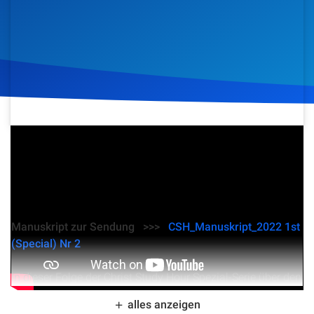
Artikel
Podcasts
Studienzentrum
Über Uns
4. Januar 2022
910
Klicks
Download
Kontakt
Spenden
Manuskript zur Sendung >>>
CSH_Manuskript_2022 1st
(Special) Nr 2
In dieser Folge der Christ Study Hour Spezial-Serie über den
Hebräerbrief taucht Christopher Kramp tief in das zweite
alles anzeigen
Kapitel ein. Er beleuchtet die Schlussfolgerungen aus dem