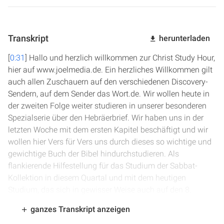
Transkript
herunterladen
[
0:31
] Hallo und herzlich willkommen zur Christ Study Hour,
hier auf www.joelmedia.de. Ein herzliches Willkommen gilt
auch allen Zuschauern auf den verschiedenen Discovery-
Sendern, auf dem Sender das Wort.de. Wir wollen heute in
der zweiten Folge weiter studieren in unserer besonderen
Spezialserie über den Hebräerbrief. Wir haben uns in der
letzten Woche mit dem ersten Kapitel beschäftigt und wir
wollen hier Vers für Vers uns durch dieses so wichtige und
gewichtige Buch der Bibel hindurchstudieren. Als
flankierende Hilfestellung für das Studium der Sabbat-
Kollektion in diesem Quartal und mit dem heutigen
Studium, das sich in gewisser Weise auch auf den 8.
Januar bezieht, wollen wir uns heute dem zweiten Kapitel
ganzes Transkript anzeigen
zuwenden. Wir wollen wieder uns anhand der Bibel Vers für