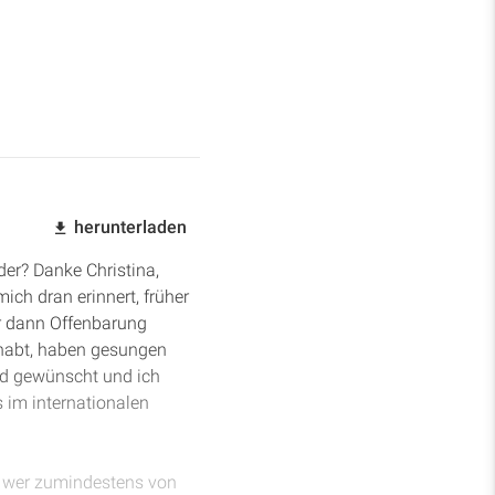
herunterladen
der? Danke Christina,
ich dran erinnert, früher
ir dann Offenbarung
ehabt, haben gesungen
ied gewünscht und ich
s im internationalen
t, wer zumindestens von