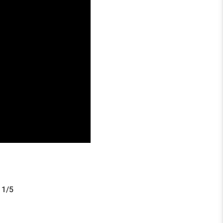
botschaft und die
 Kommende vorzubereiten.
 1/5