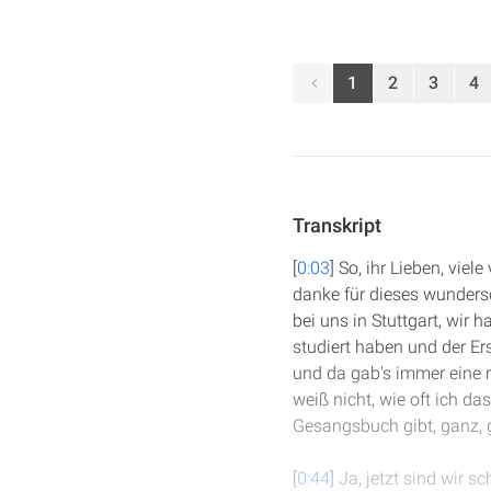
1
2
3
4
Transkript
[
0:03
] So, ihr Lieben, vie
danke für dieses wundersch
bei uns in Stuttgart, wi
studiert haben und der E
und da gab's immer eine r
weiß nicht, wie oft ich da
Gesangsbuch gibt, ganz,
[
0:44
] Ja, jetzt sind wir 