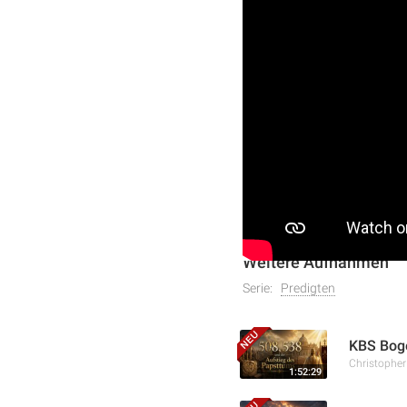
https://www.aktivechrist
https://www.youtube.com
Christopher Kramp teilt i
Laodizea-Botschaft. Er in
Erlebe eine Botschaft, di
Weitere Aufnahmen
Serie:
Predigten
KBS Boge
Christophe
1:52:29