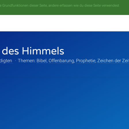
 Grundfunktionen dieser Seite, andere erfassen wie du diese Seite verwendest
 des Himmels
digten
·
Themen:
Bibel
,
Offenbarung
,
Prophetie
,
Zeichen der Zei