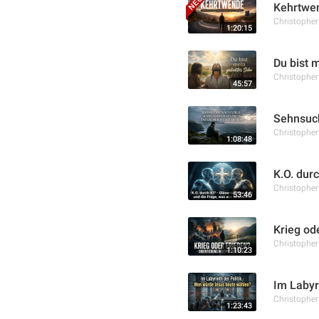
Kehrtwen
Christophe
1:20:15
Du bist 
Christophe
45:57
Sehnsuch
Christophe
1:08:48
K.O. dur
Christophe
53:46
Krieg od
Christophe
1:10:23
Im Labyr
Christophe
1:23:43