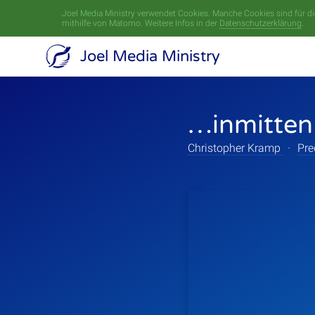
Joel Media Ministry verwendet Cookies. Manche Cookies sind für die
mithilfe von Matomo. Weitere Infos in der
Datenschutzerklärung
.
Joel Media Ministry
…inmitten
Christopher Kramp
·
Pre