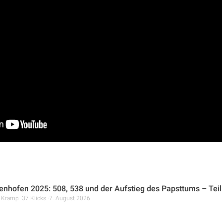
en.com/
/@aktivechristene.v.9899
n dieser Predigt tiefgründige Gedanken über die dreifache Engels
spiriert dazu, den Glauben weiter zu vertiefen und sich auf das
e dich ermutigt, vorwärtszugehen.
nhofen 2025: 508, 538 und der Aufstieg des Papsttums – Teil
r Kramp
37 Klicks
7. August 2026