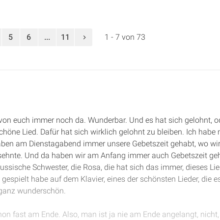
5
6
...
11
1 - 7 von 73
le von euch immer noch da. Wunderbar. Und es hat sich gelohnt, o
öne Lied. Dafür hat sich wirklich gelohnt zu bleiben. Ich habe m
r haben am Dienstagabend immer unsere Gebetszeit gehabt, wo w
rsehnte. Und da haben wir am Anfang immer auch Gebetszeit g
ussische Schwester, die Rosa, die hat sich das immer, dieses L
s gespielt habe auf dem Klavier, eines der schönsten Lieder, die e
 ganz wunderschön.
schon fast am Ende. Also, man ist ja nie am Ende angelangt, nich