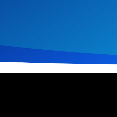
 2026
83
Klicks
Download
tzung