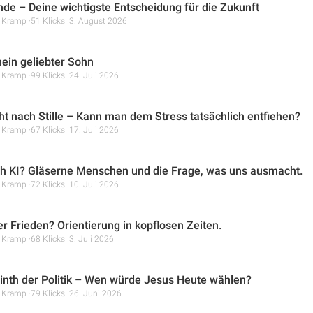
de – Deine wichtigste Entscheidung für die Zukunft
r Kramp
51 Klicks
3. August 2026
mein geliebter Sohn
r Kramp
99 Klicks
24. Juli 2026
t nach Stille – Kann man dem Stress tatsächlich entfiehen?
r Kramp
67 Klicks
17. Juli 2026
ch KI? Gläserne Menschen und die Frage, was uns ausmacht.
r Kramp
72 Klicks
10. Juli 2026
er Frieden? Orientierung in kopflosen Zeiten.
r Kramp
68 Klicks
3. Juli 2026
inth der Politik – Wen würde Jesus Heute wählen?
r Kramp
79 Klicks
26. Juni 2026