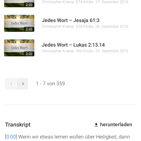
Christopher Kramp
574 Klicks
27. Dezember 2016
2:03
Jedes Wort – Jesaja 61:3
Christopher Kramp
556 Klicks
26. Dezember 2016
2:05
Jedes Wort – Lukas 2:13.14
Christopher Kramp
560 Klicks
25. Dezember 2016
2:03
1 - 7 von 359
Transkript
herunterladen
[
0:00
] Wenn wir etwas lernen wollen über Heiligkeit, dann