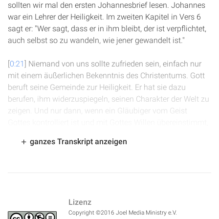
sollten wir mal den ersten Johannesbrief lesen. Johannes
war ein Lehrer der Heiligkeit. Im zweiten Kapitel in Vers 6
sagt er: "Wer sagt, dass er in ihm bleibt, der ist verpflichtet,
auch selbst so zu wandeln, wie jener gewandelt ist."
[
0:21
] Niemand von uns sollte zufrieden sein, einfach nur
mit einem äußerlichen Bekenntnis des Christentums. Gott
beruft seine Gemeinde zur Heiligkeit. Er hat sie dazu
berufen, ihm widerzuspiegeln, seinen Charakter der Welt zu
zeigen. Und nur dann, wenn ein Gläubiger vom Geist
Gottes kontrolliert ist und mit Gottes Willen übereinstimmt,
dann wird Gott wirklich geehrt.
ganzes Transkript anzeigen
[
0:46
] Und dieser Prozess der Heiligung ist ein langwieriger
Prozess. Es ist einfach nicht nur ein Gefühl, das uns schnell
überkommt, sondern der Kampf gegen die Sünde ist ein
langer Kampf. Es ist nur durch echte Disziplin und durch
Lizenz
Ausdauer und auch Anstrengung, dass wir die Gnade
Copyright ©2016 Joel Media Ministry e.V.
Gottes in unser Leben immer wieder hineinlassen, das