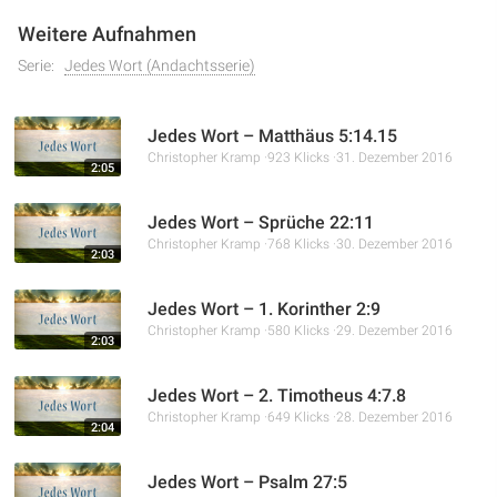
Weitere Aufnahmen
Serie:
Jedes Wort (Andachtsserie)
Jedes Wort – Matthäus 5:14.15
Christopher Kramp
923 Klicks
31. Dezember 2016
2:05
Jedes Wort – Sprüche 22:11
Christopher Kramp
768 Klicks
30. Dezember 2016
2:03
Jedes Wort – 1. Korinther 2:9
Christopher Kramp
580 Klicks
29. Dezember 2016
2:03
Jedes Wort – 2. Timotheus 4:7.8
Christopher Kramp
649 Klicks
28. Dezember 2016
2:04
Jedes Wort – Psalm 27:5