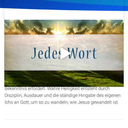
Artikel
Podcasts
8. März 2016
267
Klicks
Download
Studienzentrum
Über Uns
In dieser Andacht aus der Serie „Jedes Wort“ spricht
Christopher Kramp über das Thema Heiligkeit, basierend
Kontakt
auf
1. Johannes 2,6
. Er erklärt, dass Heiligkeit ein
fortlaufender Prozess ist, der mehr als ein bloßes
Spenden
Bekenntnis erfordert. Wahre Heiligkeit entsteht durch
Disziplin, Ausdauer und die ständige Hingabe des eigenen
Ichs an Gott, um so zu wandeln, wie Jesus gewandelt ist.