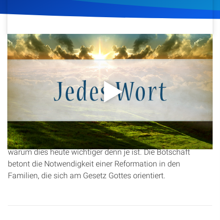
Artikel
Podcasts
29. Juni 2016
205
Klicks
Download
Studienzentrum
Über Uns
In dieser Andacht wird die Bedeutung von Abraham als
Vorbild für Gerechtigkeit und Gehorsam gegenüber Gottes
Kontakt
Gesetz beleuchtet. Christopher Kramp erklärt, wie Abraham
auch in seiner Familie Gottes Maßstäbe hochhielt und
Spenden
warum dies heute wichtiger denn je ist. Die Botschaft
betont die Notwendigkeit einer Reformation in den
Familien, die sich am Gesetz Gottes orientiert.