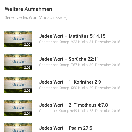
Weitere Aufnahmen
Serie:
Jedes Wort (Andachtsserie)
Jedes Wort – Matthäus 5:14.15
Christopher Kramp
923 Klicks
31. Dezember 2016
2:05
Jedes Wort – Sprüche 22:11
Christopher Kramp
767 Klicks
30. Dezember 2016
2:03
Jedes Wort – 1. Korinther 2:9
Christopher Kramp
580 Klicks
29. Dezember 2016
2:03
Jedes Wort – 2. Timotheus 4:7.8
Christopher Kramp
649 Klicks
28. Dezember 2016
2:04
Jedes Wort – Psalm 27:5