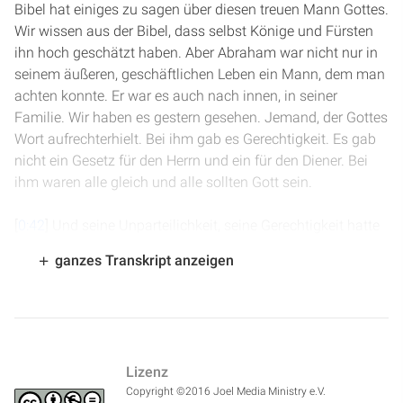
Bibel hat einiges zu sagen über diesen treuen Mann Gottes.
Wir wissen aus der Bibel, dass selbst Könige und Fürsten
ihn hoch geschätzt haben. Aber Abraham war nicht nur in
seinem äußeren, geschäftlichen Leben ein Mann, dem man
achten konnte. Er war es auch nach innen, in seiner
Familie. Wir haben es gestern gesehen. Jemand, der Gottes
Wort aufrechterhielt. Bei ihm gab es Gerechtigkeit. Es gab
nicht ein Gesetz für den Herrn und ein für den Diener. Bei
ihm waren alle gleich und alle sollten Gott sein.
[
0:42
] Und seine Unparteilichkeit, seine Gerechtigkeit hatte
eine Grundlage: das Gesetz Gottes. In 1. Mose 26, Vers 5
ganzes Transkript anzeigen
lesen wir: "Weil Abraham meiner Stimme gehorsam
gewesen ist und meine Rechte, meine Gebote, meine
Satzung und meine Gesetze gehalten hat." Abraham stand
treu zum Gesetz Gottes. Und er hat nicht den Fehler
gemacht, den heute viele tun, indem sie Sünde
Lizenz
bagatellisieren und die Augen zudrücken und für unwichtig
Copyright ©2016 Joel Media Ministry e.V.
erklären. Bei aller Liebe und aller Freundlichkeit hat