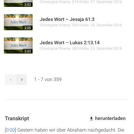
Christopher Kramp
574 Klicks
27. Dezember 2016
2:03
Jedes Wort – Jesaja 61:3
Christopher Kramp
555 Klicks
26. Dezember 2016
2:05
Jedes Wort – Lukas 2:13.14
Christopher Kramp
560 Klicks
25. Dezember 2016
2:03
1 - 7 von 359
Transkript
herunterladen
[
0:00
] Gestern haben wir über Abraham nachgedacht. Die